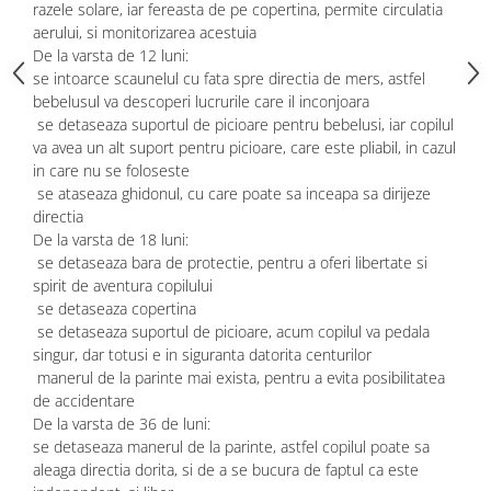
razele solare, iar fereasta de pe copertina, permite circulatia
aerului, si monitorizarea acestuia
De la varsta de 12 luni:
se intoarce scaunelul cu fata spre directia de mers, astfel
bebelusul va descoperi lucrurile care il inconjoara
se detaseaza suportul de picioare pentru bebelusi, iar copilul
va avea un alt suport pentru picioare, care este pliabil, in cazul
in care nu se foloseste
se ataseaza ghidonul, cu care poate sa inceapa sa dirijeze
directia
De la varsta de 18 luni:
se detaseaza bara de protectie, pentru a oferi libertate si
spirit de aventura copilului
se detaseaza copertina
se detaseaza suportul de picioare, acum copilul va pedala
singur, dar totusi e in siguranta datorita centurilor
manerul de la parinte mai exista, pentru a evita posibilitatea
de accidentare
De la varsta de 36 de luni:
se detaseaza manerul de la parinte, astfel copilul poate sa
aleaga directia dorita, si de a se bucura de faptul ca este