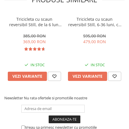
Tricicleta cu scaun
Tricicleta cu scaun
reversibil Still, de la 6 luni
reversibil Still, 6-36 luni, cu
la 5 ani, cu pozitie de somn,
pozitie de somn, Pliabila,
roata Eva plina, siliconata
roata cauciuc, cu lumini si
385,00 RON
595,00 RON
muzica, SL07
369,00 RON
479,00 RON
IN STOC
IN STOC
VEZI VARIANTE
VEZI VARIANTE
Newsletter
Nu rata ofertele si promotiile noastre
Vreau sa primesc newsletter cu promotiile