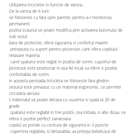
Utilizarea tricicletei in functie de varsta:-
De la varsta de 6 luni:
se foloseste cu fata spre parinte, pentru a-l monitoriza
permanent
pozitia scaunul se poate modifica prin activarea butonului de
sub sezut
bara de protectie, ofera siguranta si confortul maxim
prevazuta cu suport pentru picioruse, care ofera copilului
relaxare maxima
cand spatarul este reglat in pozitia de somn, suportul de
picioruse este pozitionat in asa fel incat sa ofere o pozitie
confortabila de somn
in aceasta perioada tricicleta se foloseste fara ghidon
sezutul este prevazut cu un material ergonomic, ce permite
circulatia aerului
t materialul se poate detasa cu usurinta si spala la 30 de
grade
spatarul este reglabil in trei pozitii, cea initiala, si alte doua, ce
ofera o pozitie perfect sanatoasa
copilul se prinde cu centura de siguranta in 3 puncte
copertina reglabila, si detasabila, va proteja bebelusul de