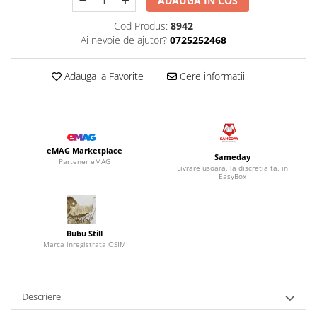
ADAUGA IN COS
Cod Produs:
8942
Ai nevoie de ajutor?
0725252468
Adauga la Favorite
Cere informatii
eMAG Marketplace
Sameday
Partener eMAG
Livrare usoara, la discretia ta, in
EasyBox
Bubu Still
Marca inregistrata OSIM
Descriere