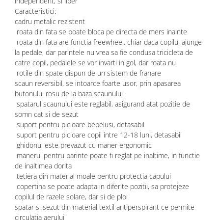
independent, si liber
Caracteristici:
cadru metalic rezistent
roata din fata se poate bloca pe directa de mers inainte
roata din fata are functia freewheel, chiar daca copilul ajunge
la pedale, dar parintele nu vrea sa fie condusa tricicleta de
catre copil, pedalele se vor invarti in gol, dar roata nu
rotile din spate dispun de un sistem de franare
scaun reversibil, se intoarce foarte usor, prin apasarea
butonului rosu de la baza scaunului
spatarul scaunului este reglabil, asigurand atat pozitie de
somn cat si de sezut
suport pentru picioare bebelusi, detasabil
suport pentru picioare copii intre 12-18 luni, detasabil
ghidonul este prevazut cu maner ergonomic
manerul pentru parinte poate fi reglat pe inaltime, in functie
de inaltimea dorita
tetiera din material moale pentru protectia capului
copertina se poate adapta in diferite pozitii, sa protejeze
copilul de razele solare, dar si de ploi
spatar si sezut din material textil antiperspirant ce permite
circulatia aerului