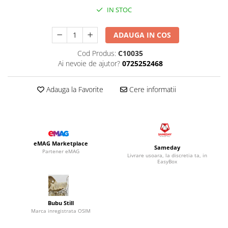
IN STOC
ADAUGA IN COS
Cod Produs:
C10035
Ai nevoie de ajutor?
0725252468
Adauga la Favorite
Cere informatii
eMAG Marketplace
Sameday
Partener eMAG
Livrare usoara, la discretia ta, in
EasyBox
Bubu Still
Marca inregistrata OSIM