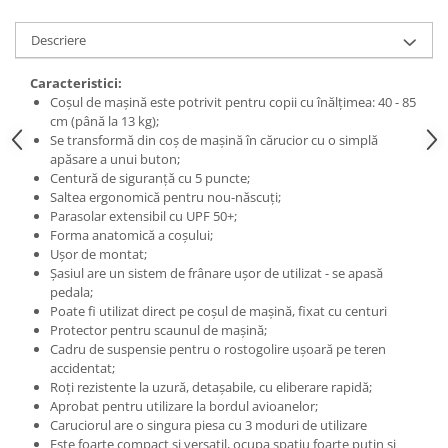
Descriere
Caracteristici:
Coșul de mașină este potrivit pentru copii cu înălțimea: 40 - 85
cm (până la 13 kg);
Se transformă din coș de mașină în cărucior cu o simplă
apăsare a unui buton;
Centură de siguranță cu 5 puncte;
Saltea ergonomică pentru nou-născuți;
Parasolar extensibil cu UPF 50+;
Forma anatomică a coșului;
Ușor de montat;
Șasiul are un sistem de frânare ușor de utilizat - se apasă
pedala;
Poate fi utilizat direct pe coșul de mașină, fixat cu centuri
Protector pentru scaunul de mașină;
Cadru de suspensie pentru o rostogolire ușoară pe teren
accidentat;
Roți rezistente la uzură, detașabile, cu eliberare rapidă;
Aprobat pentru utilizare la bordul avioanelor;
Caruciorul are o singura piesa cu 3 moduri de utilizare
Este foarte compact si versatil, ocupa spatiu foarte putin si