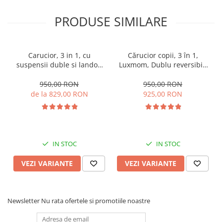
PRODUSE SIMILARE
Carucior, 3 in 1, cu
Cărucior copii, 3 în 1,
suspensii duble si landou
Luxmom, Dublu reversibil,
reversibil, Element
saltea inclusa, Geanta
sustinere dublu, 0 luni - 3
inclusa, Manusi de iarna,
950,00 RON
950,00 RON
ani, Original L-Sun
Roti antieroziune off-road,
de la 829,00 RON
925,00 RON
Husa de ploaie si insecte
IN STOC
IN STOC
VEZI VARIANTE
VEZI VARIANTE
Newsletter
Nu rata ofertele si promotiile noastre