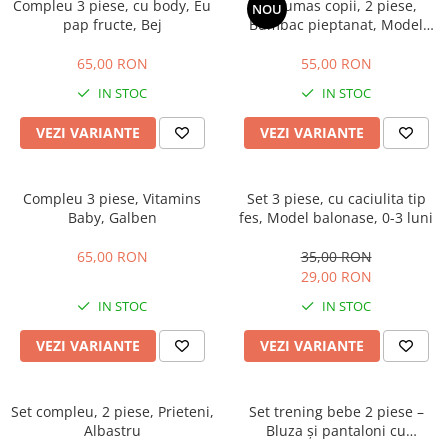
Compleu 3 piese, cu body, Eu
Costumas copii, 2 piese,
NOU
pap fructe, Bej
Bumbac pieptanat, Model
Catelus, Bej
65,00 RON
55,00 RON
IN STOC
IN STOC
VEZI VARIANTE
VEZI VARIANTE
Compleu 3 piese, Vitamins
Set 3 piese, cu caciulita tip
Baby, Galben
fes, Model balonase, 0-3 luni
65,00 RON
35,00 RON
29,00 RON
IN STOC
IN STOC
VEZI VARIANTE
VEZI VARIANTE
Set compleu, 2 piese, Prieteni,
Set trening bebe 2 piese –
Albastru
Bluza și pantaloni cu