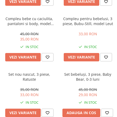
Manusi
Manusi
La joaca
Vehicule transport
VEZI VARIANTE
VEZI VARIANTE
Adidasi
Bluze, pieptarase, mentite
Bluze, pieptarase, mentite
Cos depozitare jucarii
Jocuri educative si de societate
Incaltaminte de panza
Veste bebe
Veste bebe
Articole mamici
Jucarii tip Montessori
Compleu bebe cu caciulita,
Compleu pentru bebelusi, 3
pantaloni si body, model
piese, Bubu-Still, model Leut
Rochite bebeluse
Ciorapi
Masinute electrice
vacuta
Ciorapi
Pantaloni de exterior
Mingii
45,00 RON
33,00 RON
35,00 RON
Pantaloni de exterior
Bluze si pulovere
Jucarii gonflabile
IN STOC
IN STOC
Bluze si pulovere
Babetele
Jucarii de nisip
Babetele
Hainute bumbac organic
Table de scris
VEZI VARIANTE
VEZI VARIANTE
Hainute bumbac organic
Trotinete si biciclete
Carucioare papusi
Set nou nascut, 3 piese,
Set bebeluși, 3 piese, Baby
Ratuste
Bear, 0-3 luni
35,00 RON
45,00 RON
33,00 RON
29,00 RON
IN STOC
IN STOC
VEZI VARIANTE
ADAUGA IN COS