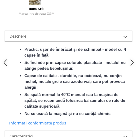
Bubu Still
Marca inregistrata OSIM
Descriere
Practic, ușor de îmbrăcat și de schimbat - model cu 4
capse în față;
Se închide prin capse colorate plastifiate - metalul nu
atinge pielea bebelușului;
Capse de calitate - durabile, nu oxidează, nu conțin
nichel, metale grele sau azoderivați care pot provoca
alergii;
Se spală normal la 40°C manual sau la mașina de
spălat; se recomandă folosirea balsamului de rufe de
calitate superioară;
Nu se usucă la mașină și nu se curăță chimic.
Informatii conformitate produs
Caracteristici