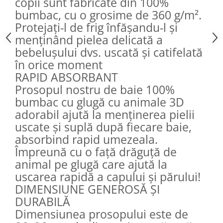
copii sunt fabricate din 100%
bumbac, cu o grosime de 360 ​​g/m².
Protejați-l de frig înfășandu-l și
menținând pielea delicată a
bebelușului dvs. uscată și catifelată
în orice moment
RAPID ABSORBANT
Prosopul nostru de baie 100%
bumbac cu glugă cu animale 3D
adorabil ajută la menținerea pielii
uscate și suplă după fiecare baie,
absorbind rapid umezeala.
Împreună cu o față drăguță de
animal pe glugă care ajută la
uscarea rapidă a capului și părului!
DIMENSIUNE GENEROSĂ ȘI
DURABILĂ
Dimensiunea prosopului este de