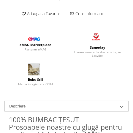
Adauga la Favorite
Cere informatii
eMAG Marketplace
Sameday
Partener eMAG
Livrare usoara, la discretia ta, in
EasyBox
Bubu Still
Marca inregistrata OSIM
Descriere
100% BUMBAC ȚESUT
Prosoapele noastre cu glugă pentru