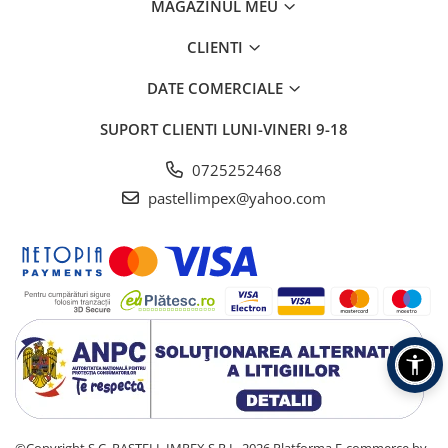
MAGAZINUL MEU
CLIENTI
DATE COMERCIALE
SUPORT CLIENTI
LUNI-VINERI 9-18
0725252468
pastellimpex@yahoo.com
©Copyright S.C. PASTELL IMPEX S.R.L. 2026
Platforma E-commerce by