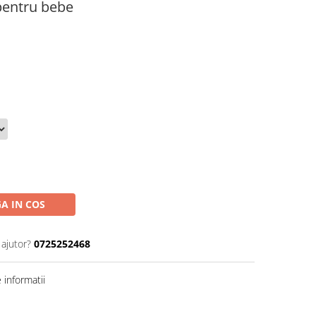
pentru bebe
A IN COS
 ajutor?
0725252468
informatii