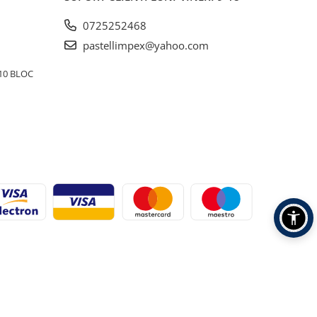
0725252468
pastellimpex@yahoo.com
10 BLOC