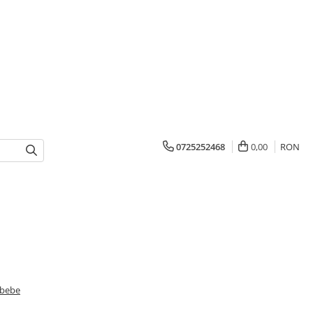
0725252468
0,00
RON
 bebe