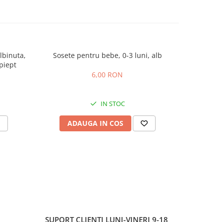
lbinuta,
Sosete pentru bebe, 0-3 luni, alb
Scutec
piept
6,00 RON
IN STOC
ADAUGA IN COS
AD
SUPORT CLIENTI
LUNI-VINERI 9-18