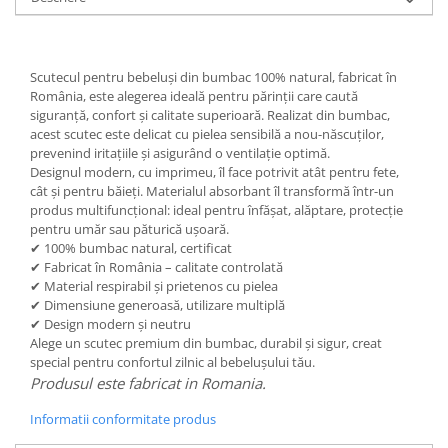
Scutecul pentru bebeluși din bumbac 100% natural, fabricat în
România, este alegerea ideală pentru părinții care caută
siguranță, confort și calitate superioară. Realizat din bumbac,
acest scutec este delicat cu pielea sensibilă a nou-născuților,
prevenind iritațiile și asigurând o ventilație optimă.
Designul modern, cu imprimeu, îl face potrivit atât pentru fete,
cât și pentru băieți. Materialul absorbant îl transformă într-un
produs multifuncțional: ideal pentru înfășat, alăptare, protecție
pentru umăr sau păturică ușoară.
✔ 100% bumbac natural, certificat
✔ Fabricat în România – calitate controlată
✔ Material respirabil și prietenos cu pielea
✔ Dimensiune generoasă, utilizare multiplă
✔ Design modern și neutru
Alege un scutec premium din bumbac, durabil și sigur, creat
special pentru confortul zilnic al bebelușului tău.
Produsul este fabricat in Romania.
Informatii conformitate produs