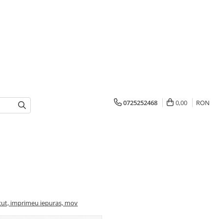
0725252468
0,00
RON
ut, imprimeu iepuras, mov