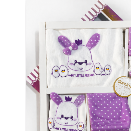
Manusi
Manusi
La joaca
Vehicule transport
Adidasi
Bluze, pieptarase, mentite
Bluze, pieptarase, mentite
Cos depozitare jucarii
Jocuri educative si de societate
Incaltaminte de panza
Veste bebe
Veste bebe
Articole mamici
Jucarii tip Montessori
Rochite bebeluse
Ciorapi
Masinute electrice
Ciorapi
Pantaloni de exterior
Mingii
Pantaloni de exterior
Bluze si pulovere
Jucarii gonflabile
Bluze si pulovere
Babetele
Jucarii de nisip
Babetele
Hainute bumbac organic
Table de scris
Hainute bumbac organic
Trotinete si biciclete
Carucioare papusi