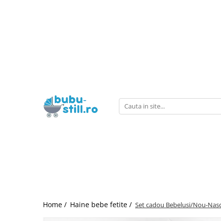
Carucioare
Haine bebe fetite
Haine bebe baietei
Pentru bebe
Haine fete
Haine baieti
Jucarii
Incaltaminte
La scoala
Carucior 3 in 1
Combinezoane
Combinezoane
La plimbare
Trening
Trening
Jucarii educative
Bebe
Camasi scoala
Carucior 2 in 1
Costumase
Set nou nascut
La masa
Rochite
Vesta baieti
Corturi si jucarii de exterior
Baietei
Umbrela
Incaltaminte pt primii pasi
Carucior sport
Set nou nascut
Costumase
Olite
Costume
Pantaloni
Masinute si trenulete
Ghiozdane
Fetite
Body
Body
Balansoare si Leagane
Caciuli
Pijamale
Figurine
Ghiozdane gradinita
Fete
Salopete
Salopete
La baita
Pantaloni-colanti
Bluze
Puzzle si jocuri de construit
Ghete
Pantaloni de casa
Pantaloni de casa
Patut bebe
Pijamale
Ciorapi
Papusi, plusuri, zane si figurine
Incaltaminte de panza
Caciuli
Caciuli
La somn
Bluza
Costume
Jucarii role-play copii
Cizme
Păturele
Paturele
Saltea patut
Jucarii interactive bebe
Pantofi
Adidasi
Scutece
Scutece
Mobilier camera copii
Centre de activitati
Baieti
Prosop de baie
Prosop de baie
Perini
Covoras de joaca
Ghete
Home /
Haine bebe fetite /
Set cadou Bebelusi/Nou-Nasc
Haine botez
Haine botez
Lenjerii patut
Roboti
Cizme