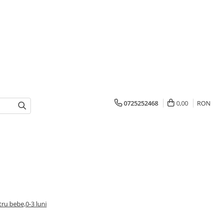
0725252468
0,00
RON
ru bebe,0-3 luni