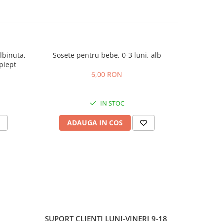
lbinuta,
Sosete pentru bebe, 0-3 luni, alb
Scutec
piept
6,00 RON
IN STOC
ADAUGA IN COS
AD
SUPORT CLIENTI
LUNI-VINERI 9-18