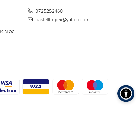
0725252468
pastellimpex@yahoo.com
10 BLOC