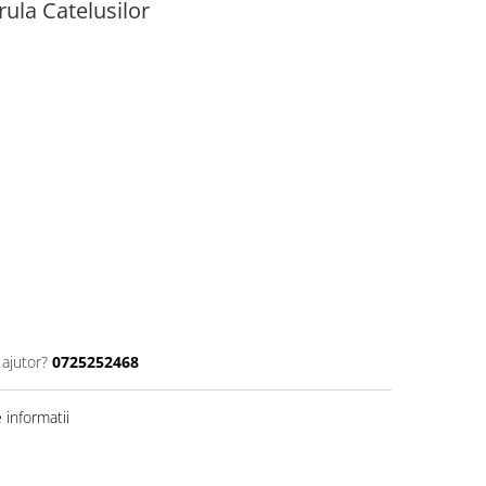
ula Catelusilor
 ajutor?
0725252468
informatii