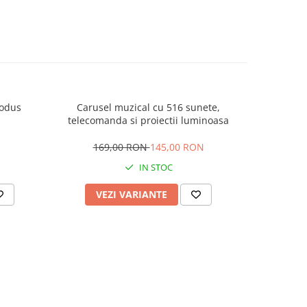
rodus
Carusel muzical cu 516 sunete,
Mingiute 
telecomanda si proiectii luminoasa
169,00 RON
145,00 RON
IN STOC
VEZI VARIANTE
AD