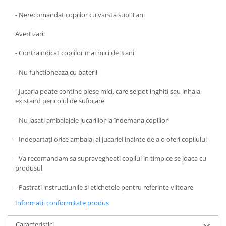
- Nerecomandat copiilor cu varsta sub 3 ani
Avertizari:
- Contraindicat copiilor mai mici de 3 ani
- Nu functioneaza cu baterii
- Jucaria poate contine piese mici, care se pot inghiti sau inhala,
existand pericolul de sufocare
- Nu lasati ambalajele jucariilor la îndemana copiilor
- Indepartați orice ambalaj al jucariei inainte de a o oferi copilului
- Va recomandam sa supravegheati copilul in timp ce se joaca cu
produsul
- Pastrati instructiunile si etichetele pentru referinte viitoare
Informatii conformitate produs
Caracteristici