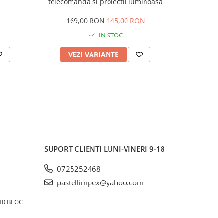
telecomanda si proiectii luminoasa
169,00 RON
145,00 RON
IN STOC
VEZI VARIANTE
AD
SUPORT CLIENTI
LUNI-VINERI 9-18
0725252468
pastellimpex@yahoo.com
10 BLOC