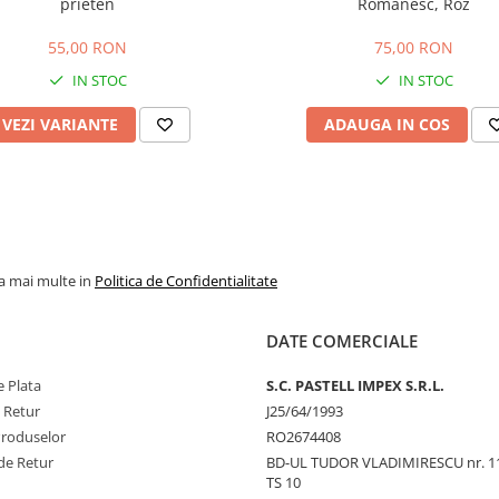
prieten
Romanesc, Roz
55,00 RON
75,00 RON
IN STOC
IN STOC
VEZI VARIANTE
ADAUGA IN COS
la mai multe in
Politica de Confidentialitate
DATE COMERCIALE
 Plata
S.C. PASTELL IMPEX S.R.L.
e Retur
J25/64/1993
Produselor
RO2674408
de Retur
BD-UL TUDOR VLADIMIRESCU nr. 1
TS 10