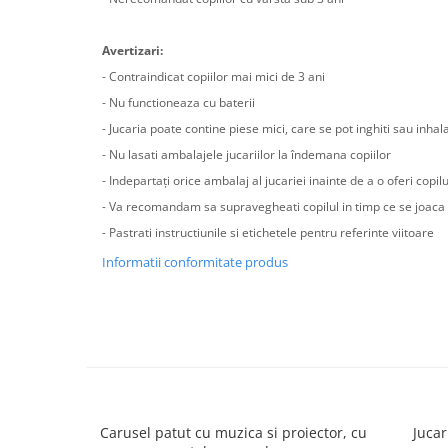
Avertizari:
- Contraindicat copiilor mai mici de 3 ani
- Nu functioneaza cu baterii
- Jucaria poate contine piese mici, care se pot inghiti sau inhal
- Nu lasati ambalajele jucariilor la îndemana copiilor
- Indepartați orice ambalaj al jucariei inainte de a o oferi copilu
- Va recomandam sa supravegheati copilul in timp ce se joaca
- Pastrati instructiunile si etichetele pentru referinte viitoare
Informatii conformitate produs
Carusel patut cu muzica si proiector, cu
Jucar