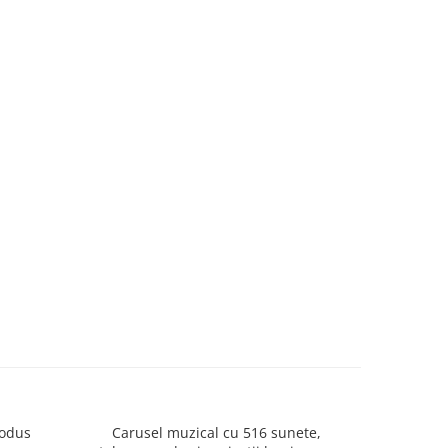
rodus
Carusel muzical cu 516 sunete,
Mingiute 