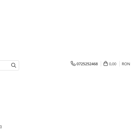
0725252468
0,00
RON
Cm