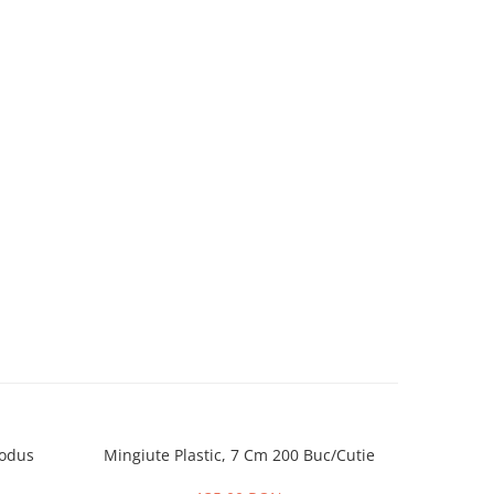
rodus
Mingiute Plastic, 7 Cm 200 Buc/Cutie
WORD C
EDIT