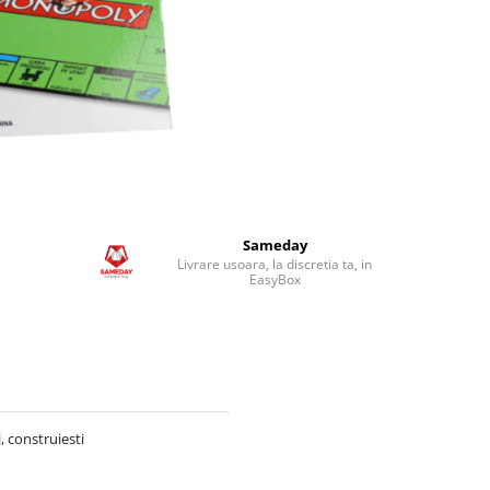
Sameday
Livrare usoara, la discretia ta, in
EasyBox
i, construiesti