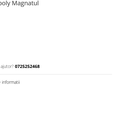
poly Magnatul
 ajutor?
0725252468
informatii