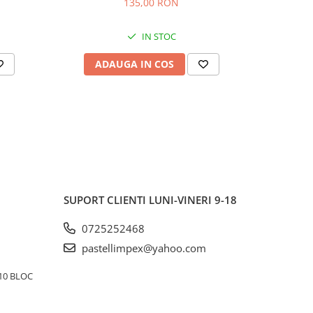
135,00 RON
IN STOC
ADAUGA IN COS
AD
SUPORT CLIENTI
LUNI-VINERI 9-18
0725252468
pastellimpex@yahoo.com
10 BLOC