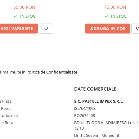
55,00 RON
75,00 RON
IN STOC
IN STOC
VEZI VARIANTE
ADAUGA IN COS
la mai multe in
Politica de Confidentialitate
DATE COMERCIALE
 Plata
S.C. PASTELL IMPEX S.R.L.
e Retur
J25/64/1993
Produselor
RO2674408
de Retur
BD-UL TUDOR VLADIMIRESCU nr. 1
TS 10
Dr. Tr. Severin, Mehedinti