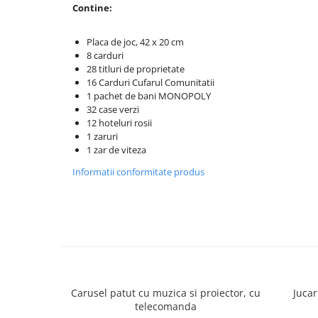
Contine:
Placa de joc, 42 x 20 cm
8 carduri
28 titluri de proprietate
16 Carduri Cufarul Comunitatii
1 pachet de bani MONOPOLY
32 case verzi
12 hoteluri rosii
1 zaruri
1 zar de viteza
Informatii conformitate produs
Carusel patut cu muzica si proiector, cu
Jucar
telecomanda