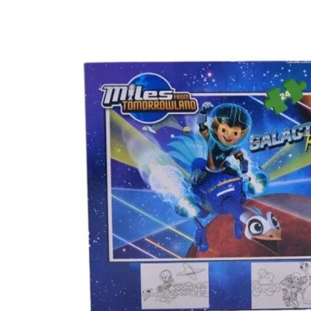
Manusi
Manusi
La joaca
Vehicule transport
Adidasi
Bluze, pieptarase, mentite
Bluze, pieptarase, mentite
Cos depozitare jucarii
Jocuri educative si de societate
Incaltaminte de panza
Veste bebe
Veste bebe
Articole mamici
Jucarii tip Montessori
Rochite bebeluse
Ciorapi
Masinute electrice
Ciorapi
Pantaloni de exterior
Mingii
Pantaloni de exterior
Bluze si pulovere
Jucarii gonflabile
Bluze si pulovere
Babetele
Jucarii de nisip
Babetele
Hainute bumbac organic
Table de scris
Hainute bumbac organic
Trotinete si biciclete
Carucioare papusi