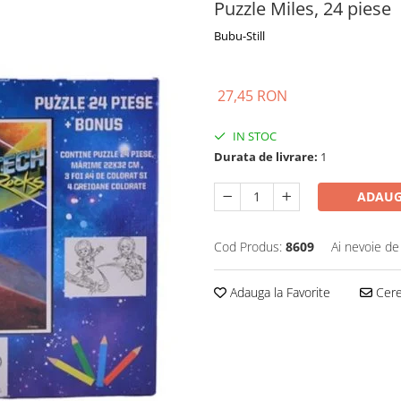
Puzzle Miles, 24 piese
Bubu-Still
27,45 RON
IN STOC
Durata de livrare:
1
ADAUG
Cod Produs:
8609
Ai nevoie de
Adauga la Favorite
Cere 