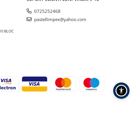
0725252468
pastellimpex@yahoo.com
10 BLOC