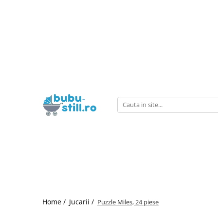
Carucioare
Haine bebe fetite
Haine bebe baietei
Pentru bebe
Haine fete
Haine baieti
Jucarii
Incaltaminte
La scoala
Carucior 3 in 1
Combinezoane
Combinezoane
La plimbare
Trening
Trening
Jucarii educative
Bebe
Camasi scoala
Carucior 2 in 1
Costumase
Set nou nascut
La masa
Rochite
Vesta baieti
Corturi si jucarii de exterior
Baietei
Umbrela
Incaltaminte pt primii pasi
Carucior sport
Set nou nascut
Costumase
Olite
Costume
Pantaloni
Masinute si trenulete
Ghiozdane
Fetite
Body
Body
Balansoare si Leagane
Caciuli
Pijamale
Figurine
Ghiozdane gradinita
Fete
Salopete
Salopete
La baita
Pantaloni-colanti
Bluze
Puzzle si jocuri de construit
Ghete
Pantaloni de casa
Pantaloni de casa
Patut bebe
Pijamale
Ciorapi
Papusi, plusuri, zane si figurine
Incaltaminte de panza
Caciuli
Caciuli
La somn
Bluza
Costume
Jucarii role-play copii
Cizme
Păturele
Paturele
Saltea patut
Jucarii interactive bebe
Pantofi
Adidasi
Scutece
Scutece
Mobilier camera copii
Centre de activitati
Baieti
Prosop de baie
Prosop de baie
Perini
Covoras de joaca
Ghete
Home /
Jucarii /
Puzzle Miles, 24 piese
Haine botez
Haine botez
Lenjerii patut
Roboti
Cizme