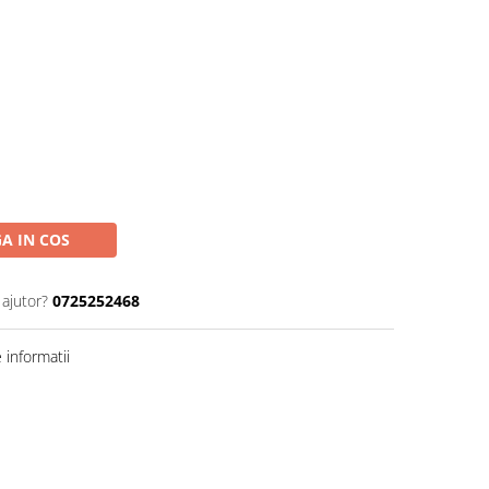
A IN COS
 ajutor?
0725252468
informatii