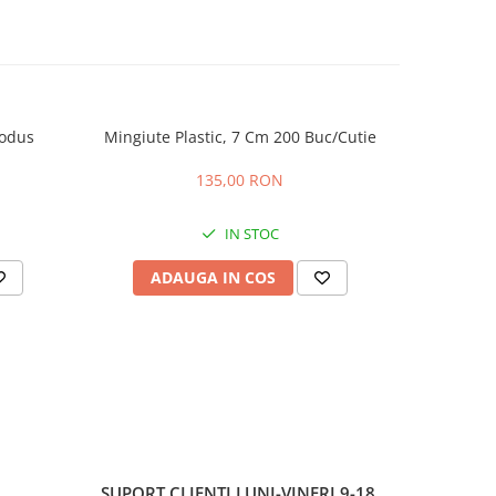
rodus
Mingiute Plastic, 7 Cm 200 Buc/Cutie
WORD C
EDIT
135,00 RON
IN STOC
ADAUGA IN COS
AD
SUPORT CLIENTI
LUNI-VINERI 9-18