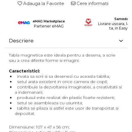
Adauga la Favorite
Cere informatii
Sameday
eMAG Marketplace
Livrare usoara, la 
Partener eMAG
ta, in EasyB
Descriere
Tabla magnetica este ideala pentru a desena, a scrie
sau a crea diferite forme si imagini.
Caracteristici:
invata sa scrii si sa desenezi cu aceasta tablita;
setul arata excelent in orice camera de copil;
contribuie la dezvoltarea imaginatiei, a creativitatii si
a indemanarii;
produsul este realizat din plastic foarte rezistent;
setul se asambleaza cu usurinta;
tablita se pliaza si astfel este usor de transportat si
depozitat.
Dimensiune: 107 x 47 x 56 cm;