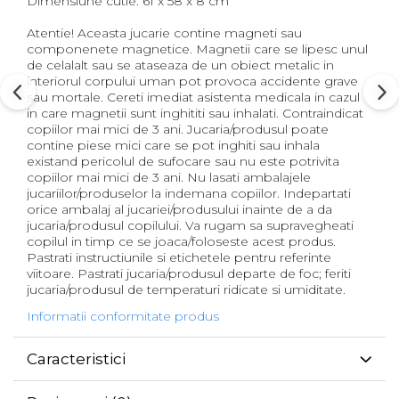
Dimensiune cutie: 61 x 58 x 8 cm
Atentie! Aceasta jucarie contine magneti sau
componenete magnetice. Magnetii care se lipesc unul
de celalalt sau se ataseaza de un obiect metalic in
interiorul corpului uman pot provoca accidente grave
sau mortale. Cereti imediat asistenta medicala in cazul
in care magnetii sunt inghititi sau inhalati. Contraindicat
copiilor mai mici de 3 ani. Jucaria/produsul poate
contine piese mici care se pot inghiti sau inhala
existand pericolul de sufocare sau nu este potrivita
copiilor mai mici de 3 ani. Nu lasati ambalajele
jucariilor/produselor la indemana copiilor. Indepartati
orice ambalaj al jucariei/produsului inainte de a da
jucaria/produsul copilului. Va rugam sa supravegheati
copilul in timp ce se joaca/foloseste acest produs.
Pastrati instructiunile si etichetele pentru referinte
viitoare. Pastrati jucaria/produsul departe de foc; feriti
jucaria/produsul de temperaturi ridicate si umiditate.
Informatii conformitate produs
Caracteristici