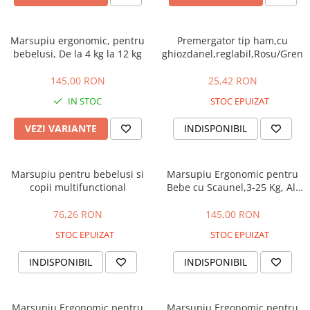
Marsupiu ergonomic, pentru
Premergator tip ham,cu
bebelusi, De la 4 kg la 12 kg
ghiozdanel,reglabil,Rosu/Grena
145,00 RON
25,42 RON
IN STOC
STOC EPUIZAT
VEZI VARIANTE
INDISPONIBIL
Marsupiu pentru bebelusi si
Marsupiu Ergonomic pentru
copii multifunctional
Bebe cu Scaunel,3-25 Kg, All
Season,Bubu-Still®,
Bumbac,10 Pozitii,maro
76,26 RON
145,00 RON
STOC EPUIZAT
STOC EPUIZAT
INDISPONIBIL
INDISPONIBIL
Marsupiu Ergonomic pentru
Marsupiu Ergonomic pentru