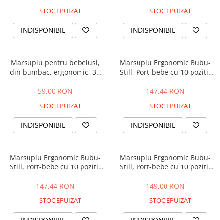
STOC EPUIZAT
STOC EPUIZAT
INDISPONIBIL
INDISPONIBIL
Marsupiu pentru bebelusi,
Marsupiu Ergonomic Bubu-
din bumbac, ergonomic, 3+
Still, Port-bebe cu 10 pozitii
luni, 4 pozitii, verde
de purtare, 100% bumbac, 0-
20 kg , roz
59,00 RON
147,44 RON
STOC EPUIZAT
STOC EPUIZAT
INDISPONIBIL
INDISPONIBIL
Marsupiu Ergonomic Bubu-
Marsupiu Ergonomic Bubu-
Still, Port-bebe cu 10 pozitii
Still, Port-bebe cu 10 pozitii
de purtare, 100% bumbac, 0-
de purtare, 100% bumbac, 0-
20 kg ,verde
20 kg , maro
147,44 RON
149,00 RON
STOC EPUIZAT
STOC EPUIZAT
INDISPONIBIL
INDISPONIBIL