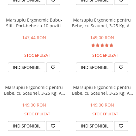
Marsupiu Ergonomic Bubu-
Marsupiu Ergonomic pentru
Still, Port-bebe cu 10 pozitii
Bebe, cu Scaunel, 3-25 Kg, All
de purtare, 100% bumbac, 0-
Season, Bubu-Still®,
20 kg , cafeniu
Bumbac,10 Pozitii, albastru
147,44 RON
149,00 RON
ciel
STOC EPUIZAT
STOC EPUIZAT
INDISPONIBIL
INDISPONIBIL
Marsupiu Ergonomic pentru
Marsupiu Ergonomic pentru
Bebe, cu Scaunel, 3-25 Kg, All
Bebe, cu Scaunel, 3-25 Kg, All
Season,Bubu-Still®,
Season,Bubu-Still®,
Bumbac,10 Pozitii, roz
Bumbac,10 Pozitii, rosu
149,00 RON
149,00 RON
STOC EPUIZAT
STOC EPUIZAT
INDISPONIBIL
INDISPONIBIL