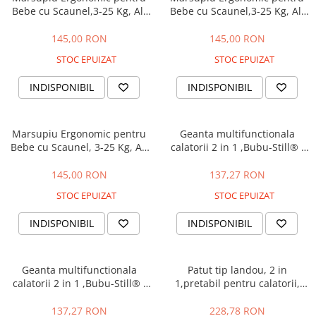
Bebe cu Scaunel,3-25 Kg, All
Bebe cu Scaunel,3-25 Kg, All
Season,Bubu-Still®,
Season,Bubu-Still®,
Bumbac,10 Pozitii,gri
Bumbac,10 Pozitii,vernil
145,00 RON
145,00 RON
STOC EPUIZAT
STOC EPUIZAT
INDISPONIBIL
INDISPONIBIL
Marsupiu Ergonomic pentru
Geanta multifunctionala
Bebe cu Scaunel, 3-25 Kg, All
calatorii 2 in 1 ,Bubu-Still® ,
Season, Roz
se transforma in geanta sau
patut pentru bebe
145,00 RON
137,27 RON
STOC EPUIZAT
STOC EPUIZAT
INDISPONIBIL
INDISPONIBIL
Geanta multifunctionala
Patut tip landou, 2 in
calatorii 2 in 1 ,Bubu-Still® ,
1,pretabil pentru calatorii,
se transforma in geanta sau
Bubu-Still® Innovative, Roz
patut pentru bebe,albastru
137,27 RON
228,78 RON