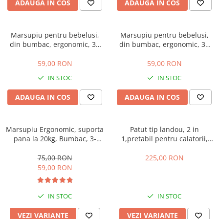
Manusi
Manusi
La joaca
Vehicule transport
ADAUGA IN COS
ADAUGA IN COS
Adidasi
Bluze, pieptarase, mentite
Bluze, pieptarase, mentite
Cos depozitare jucarii
Jocuri educative si de societate
Incaltaminte de panza
Veste bebe
Veste bebe
Articole mamici
Jucarii tip Montessori
Marsupiu pentru bebelusi,
Marsupiu pentru bebelusi,
din bumbac, ergonomic, 3+
din bumbac, ergonomic, 3+
Rochite bebeluse
Ciorapi
Masinute electrice
luni, 4 pozitii, roz
luni, 4 pozitii, gri
Ciorapi
Pantaloni de exterior
Mingii
59,00 RON
59,00 RON
Pantaloni de exterior
Bluze si pulovere
Jucarii gonflabile
IN STOC
IN STOC
Bluze si pulovere
Babetele
Jucarii de nisip
ADAUGA IN COS
ADAUGA IN COS
Babetele
Hainute bumbac organic
Table de scris
Hainute bumbac organic
Trotinete si biciclete
Marsupiu Ergonomic, suporta
Patut tip landou, 2 in
Carucioare papusi
pana la 20kg, Bumbac, 3-
1,pretabil pentru calatorii,
36luni
Bubu-Still® Innovative,bej
75,00 RON
225,00 RON
59,00 RON
IN STOC
IN STOC
VEZI VARIANTE
VEZI VARIANTE