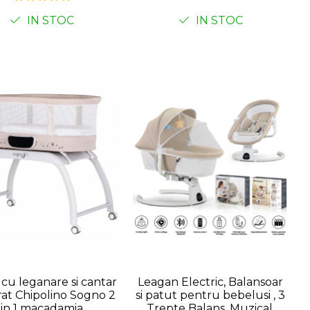
sa insecte, Gri deschis
IN STOC
IN STOC
cu leganare si cantar
Leagan Electric, Balansoar
rat Chipolino Sogno 2
si patut pentru bebelusi , 3
in 1 macadamia
Trepte Balans, Muzical,