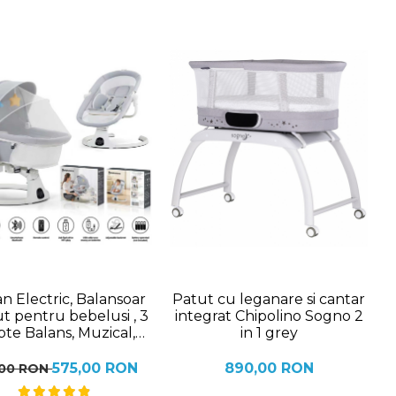
n Electric, Balansoar
Patut cu leganare si cantar
ut pentru bebelusi , 3
integrat Chipolino Sogno 2
pte Balans, Muzical,
in 1 grey
exiune Bluetooth,
comanda, Jucarii de
575,00 RON
890,00 RON
,00 RON
Cu Acoperis Rabatabil