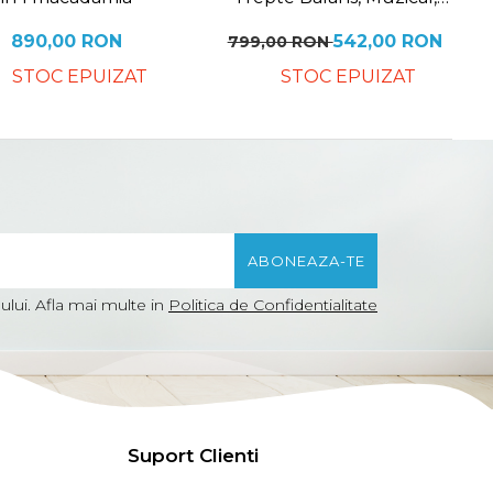
Conexiune Bluetooth,
Telecomanda, Jucarii de
890,00 RON
542,00 RON
799,00 RON
Plus, Cu Acoperis Rabatabil
STOC EPUIZAT
STOC EPUIZAT
si Plasa insecte, Bej
lui. Afla mai multe in
Politica de Confidentialitate
Suport Clienti