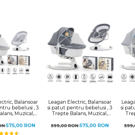
ctric, Balansoar
Leagan Electric, Balansoar
Leaga
ntru bebelusi , 3
si patut pentru bebelusi , 3
si pat
alans, Muzical,
Trepte Balans, Muzical,
Tre
ne Bluetooth,
Conexiune Bluetooth,
Con
da, Jucarii de
Telecomanda, Jucarii de
Tele
575,00 RON
575,00 RON
RON
599,00 RON
599
coperis Rabatabil
Plus, Cu Acoperis Rabatabil
Plus, 