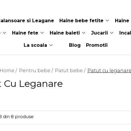
alansoare si Leagane
Haine bebe fetite
Haine 
e
Haine fete
Haine baieti
Jucarii
Inca
La scoala
Blog
Promotii
Home /
Pentru bebe /
Patut bebe /
Patut cu leganar
t Cu Leganare
8
din
8
produse