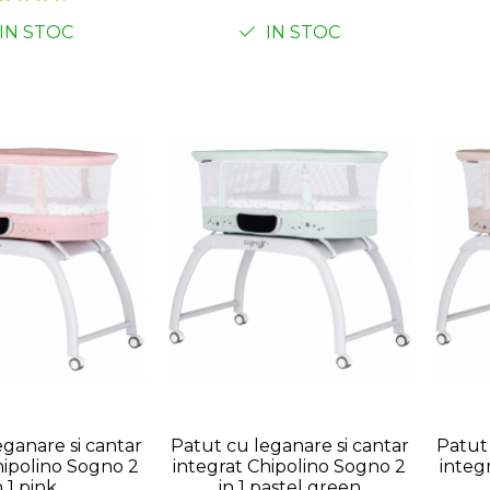
asa insecte
si Plasa insecte, Gri mat
si Pla
IN STOC
IN STOC
eganare si cantar
Patut cu leganare si cantar
Patut 
hipolino Sogno 2
integrat Chipolino Sogno 2
integ
n 1 pink
in 1 pastel green