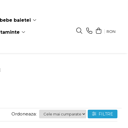
bebe baietei
RON
ltaminte
e
Ordoneaza:
FILTRE