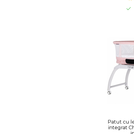
si Pl
Patut cu l
integrat C
i