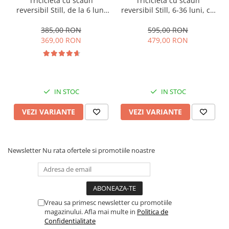
Tricicleta cu scaun
Tricicleta cu scaun
reversibil Still, de la 6 luni
reversibil Still, 6-36 luni, cu
la 5 ani, cu pozitie de somn,
pozitie de somn, Pliabila,
roata Eva plina, siliconata
roata cauciuc, cu lumini si
385,00 RON
595,00 RON
muzica, SL07
369,00 RON
479,00 RON
IN STOC
IN STOC
VEZI VARIANTE
VEZI VARIANTE
Newsletter
Nu rata ofertele si promotiile noastre
Vreau sa primesc newsletter cu promotiile
magazinului. Afla mai multe in
Politica de
Confidentialitate