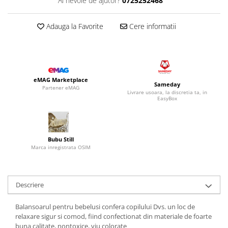
Ai nevoie de ajutor?
0725252468
Adauga la Favorite
Cere informatii
eMAG Marketplace
Sameday
Partener eMAG
Livrare usoara, la discretia ta, in
EasyBox
Bubu Still
Marca inregistrata OSIM
Descriere
Balansoarul pentru bebelusi confera copilului Dvs. un loc de
relaxare sigur si comod, fiind confectionat din materiale de foarte
buna calitate, nontoxice, viu colorate