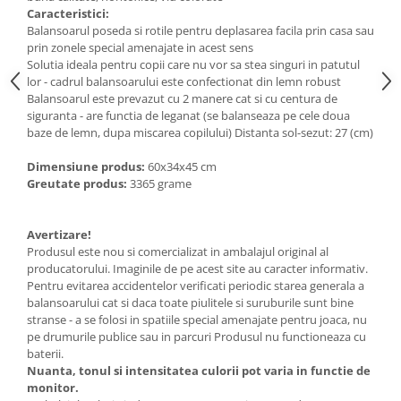
Caracteristici:
Balansoarul poseda si rotile pentru deplasarea facila prin casa sau
prin zonele special amenajate in acest sens
Solutia ideala pentru copii care nu vor sa stea singuri in patutul
lor - cadrul balansoarului este confectionat din lemn robust
Balansoarul este prevazut cu 2 manere cat si cu centura de
siguranta - are functia de leganat (se balanseaza pe cele doua
baze de lemn, dupa miscarea copilului) Distanta sol-sezut: 27 (cm)
Dimensiune produs:
60x34x45 cm
Greutate produs:
3365 grame
Avertizare!
Produsul este nou si comercializat in ambalajul original al
producatorului. Imaginile de pe acest site au caracter informativ.
Pentru evitarea accidentelor verificati periodic starea generala a
balansoarului cat si daca toate piulitele si suruburile sunt bine
stranse - a se folosi in spatiile special amenajate pentru joaca, nu
pe drumurile publice sau in parcuri Produsul nu functioneaza cu
baterii.
Nuanta, tonul si intensitatea culorii pot varia in functie de
monitor.