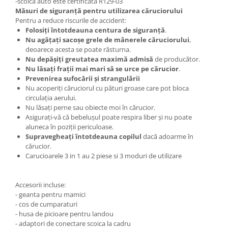
-scoica auto este certificata R129-03
Măsuri de siguranță pentru utilizarea căruciorului
Pentru a reduce riscurile de accident:
Folosiți întotdeauna centura de siguranță
.
Nu agățați sacoșe grele de mânerele căruciorului
,
deoarece acesta se poate răsturna.
Nu depășiți greutatea maximă admisă
de producător.
Nu lăsați frații mai mari să se urce pe cărucior
.
Prevenirea sufocării și strangulării
Nu acoperiți căruciorul cu pături groase care pot bloca
circulația aerului.
Nu lăsați perne sau obiecte moi în cărucior.
Asigurați-vă că bebelușul poate respira liber și nu poate
aluneca în poziții periculoase.
Supravegheați întotdeauna copilul
dacă adoarme în
cărucior.
Carucioarele 3 in 1 au 2 piese si 3 moduri de utilizare
Accesorii incluse:
- geanta pentru mamici
- cos de cumparaturi
- husa de picioare pentru landou
- adaptori de conectare scoica la cadru