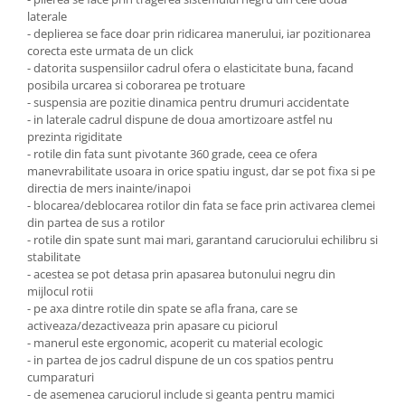
laterale
- deplierea se face doar prin ridicarea manerului, iar pozitionarea
corecta este urmata de un click
- datorita suspensiilor cadrul ofera o elasticitate buna, facand
posibila urcarea si coborarea pe trotuare
- suspensia are pozitie dinamica pentru drumuri accidentate
- in laterale cadrul dispune de doua amortizoare astfel nu
prezinta rigiditate
- rotile din fata sunt pivotante 360 grade, ceea ce ofera
manevrabilitate usoara in orice spatiu ingust, dar se pot fixa si pe
directia de mers inainte/inapoi
- blocarea/deblocarea rotilor din fata se face prin activarea clemei
din partea de sus a rotilor
- rotile din spate sunt mai mari, garantand caruciorului echilibru si
stabilitate
- acestea se pot detasa prin apasarea butonului negru din
mijlocul rotii
- pe axa dintre rotile din spate se afla frana, care se
activeaza/dezactiveaza prin apasare cu piciorul
- manerul este ergonomic, acoperit cu material ecologic
- in partea de jos cadrul dispune de un cos spatios pentru
cumparaturi
- de asemenea caruciorul include si geanta pentru mamici