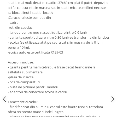
spatiu mai mult decat mic, adica 37x60 cm pliat.Il puteti depozita
astfel cu usurinta in masina sau in spatii micute, nefiind necesar
sa blocati inutil spatiul locativ
:Caruciorul este compus din
- cadru
-roti din cauciuc
- landou pentru nou-nascuti (utilizare intre 0-6 luni)
- varianta sport (utilizare intre 6-36 luni)-se transforma din landou
- scoica (se utilizeaza atat pe cadru cat si in masina de la 0 luni
pana la 10 kg).
-scoica auto este certificata R129-03
Accesorii incluse:
- geanta pentru mamici-trebuie trase decat fermoarele la
salteluta suplimentara
-plasa de insecte
- cos de cumparaturi
- husa de picioare pentru landou
- adaptori de conectare scoica la cadru
Caracteristici cadru:
- fiind fabricat din aluminiu cadrul este foarte usor si totodata
ofera rezistenta mare si indelungata
- plierea se face prin tragerea sistemului negru din cele doua