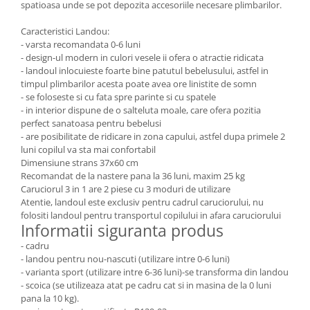
spatioasa unde se pot depozita accesoriile necesare plimbarilor.
Caracteristici Landou:
- varsta recomandata 0-6 luni
- design-ul modern in culori vesele ii ofera o atractie ridicata
- landoul inlocuieste foarte bine patutul bebelusului, astfel in
timpul plimbarilor acesta poate avea ore linistite de somn
- se foloseste si cu fata spre parinte si cu spatele
- in interior dispune de o salteluta moale, care ofera pozitia
perfect sanatoasa pentru bebelusi
- are posibilitate de ridicare in zona capului, astfel dupa primele 2
luni copilul va sta mai confortabil
Dimensiune strans 37x60 cm
Recomandat de la nastere pana la 36 luni, maxim 25 kg
Caruciorul 3 in 1 are 2 piese cu 3 moduri de utilizare
Atentie, landoul este exclusiv pentru cadrul caruciorului, nu
folositi landoul pentru transportul copilului in afara caruciorului
Informatii siguranta produs
- cadru
- landou pentru nou-nascuti (utilizare intre 0-6 luni)
- varianta sport (utilizare intre 6-36 luni)-se transforma din landou
- scoica (se utilizeaza atat pe cadru cat si in masina de la 0 luni
pana la 10 kg).