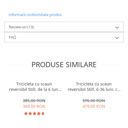
Informatii conformitate produs
Review-uri
(13)
FAQ
PRODUSE SIMILARE
Tricicleta cu scaun
Tricicleta cu scaun
reversibil Still, de la 6 luni
reversibil Still, 6-36 luni, cu
la 5 ani, cu pozitie de somn,
pozitie de somn, Pliabila,
roata Eva plina, siliconata
roata cauciuc, cu lumini si
385,00 RON
595,00 RON
muzica, SL07
369,00 RON
479,00 RON