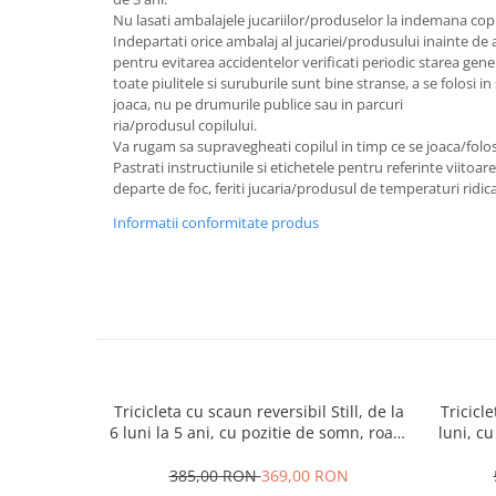
Nu lasati ambalajele jucariilor/produselor la indemana copi
Indepartati orice ambalaj al jucariei/produsului inainte de 
pentru evitarea accidentelor verificati periodic starea gene
toate piulitele si suruburile sunt bine stranse, a se folosi i
joaca, nu pe drumurile publice sau in parcuri
ria/produsul copilului.
Va rugam sa supravegheati copilul in timp ce se joaca/folo
Pastrati instructiunile si etichetele pentru referinte viitoar
departe de foc, feriti jucaria/produsul de temperaturi ridica
Informatii conformitate produs
Tricicleta cu scaun reversibil Still, de la
Tricicle
6 luni la 5 ani, cu pozitie de somn, roata
luni, cu
Eva plina, siliconata
cauci
385,00 RON
369,00 RON