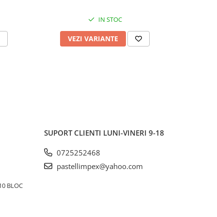
IN STOC
VEZI VARIANTE
AD
SUPORT CLIENTI
LUNI-VINERI 9-18
0725252468
pastellimpex@yahoo.com
10 BLOC