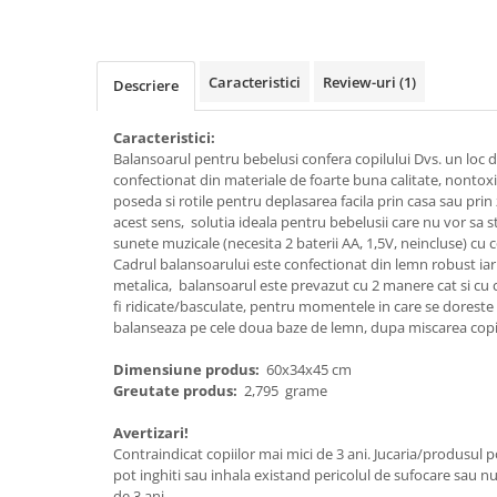
Caracteristici
Review-uri
(1)
Descriere
Caracteristici:
Balansoarul pentru bebelusi confera copilului Dvs. un loc d
confectionat din materiale de foarte buna calitate, nontoxi
poseda si rotile pentru deplasarea facila prin casa sau prin
acest sens, solutia ideala pentru bebelusii care nu vor sa st
sunete muzicale (necesita 2 baterii AA, 1,5V, neincluse) c
Cadrul balansoarului este confectionat din lemn robust iar ro
metalica, balansoarul este prevazut cu 2 manere cat si cu c
fi ridicate/basculate, pentru momentele in care se doreste 
balanseaza pe cele doua baze de lemn, dupa miscarea copilul
Dimensiune produs:
60x34x45 cm
Greutate produs:
2,795 grame
Avertizari!
Contraindicat copiilor mai mici de 3 ani. Jucaria/produsul p
pot inghiti sau inhala existand pericolul de sufocare sau nu
de 3 ani.