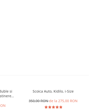
duble si
Scoica Auto, Kidilo, i-Size
Carucior
stinere
accesorii
l L-Sun
cm, Plia
350,00 RON
de la 275,00 RON
 RON