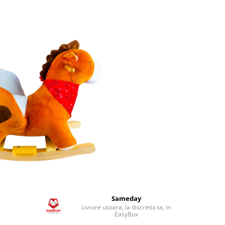
Sameday
Livrare usoara, la discretia ta, in
EasyBox