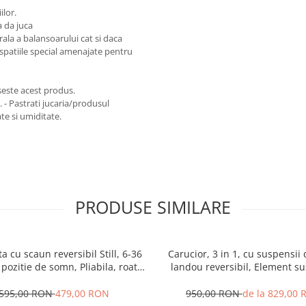
ilor.
a da juca
rala a balansoarului cat si daca
n spatiile special amenajate pentru
seste acest produs.
e. - Pastrati jucaria/produsul
te si umiditate.
PRODUSE SIMILARE
ta cu scaun reversibil Still, 6-36
Carucior, 3 in 1, cu suspensii 
 pozitie de somn, Pliabila, roata
landou reversibil, Element su
uc, cu lumini si muzica, SL07
dublu, 0 luni - 3 ani, Origina
595,00 RON
479,00 RON
950,00 RON
de la 829,00