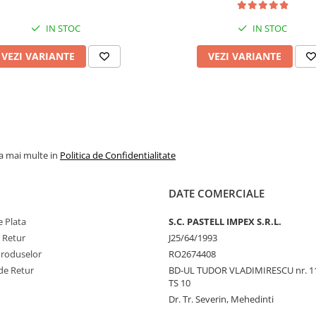
IN STOC
IN STOC
VEZI VARIANTE
VEZI VARIANTE
la mai multe in
Politica de Confidentialitate
DATE COMERCIALE
 Plata
S.C. PASTELL IMPEX S.R.L.
e Retur
J25/64/1993
Produselor
RO2674408
de Retur
BD-UL TUDOR VLADIMIRESCU nr. 1
TS 10
Dr. Tr. Severin, Mehedinti