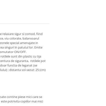
e relaxare sigur si comod, fiind
ce, viu colorate, balansoarul
 zonele special amenajate in
ea singuri in patutul lor. Emite
u comutator ON/OFF.
tilele sunt din plastic cu tija
entura de siguranta, rotilele pot
doar functia de leganat (se
ui) ; distanta sol-sezut: 25 (cm)
oate contine piese mici care se
 este potrivita copiilor mai mici