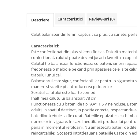
Caracteristici
Review-uri
(0)
Descriere
Calut balansoar din lemn, captusit cu plus, cu sunete, perfe
Caracteristici:
Este confectionat din plus si lemn finisat. Datorita material
confectionat, calutul poate deveni jucaria favorita a copilul
Calutul tip balansoar functioneaza cu baterii, iar prin apas
fredoneaza o melodie pe cand prin apasarea celeilalte ca
trapului unui cal.
Balansoarul este sigur, confortabil, iar pentru o siguranta 
manere si scarite pt. introducerea picioarelor
Sezutul calutului este foarte comod.
Inaltimea calutului balansoar: 78 cm
Functioneaza cu 3 baterii de tip "AA", 1,5 V neincluse. Bate
adulti, in spatiul destinat, in pozitia corecta, respectandu
bateriilor trebuie sa fie curat. Bateriile epuizate se schimb
normelor in vigoare. In cazul neutilizarii produsului pentru
pana in momentul refolosirii. Nu amestecati baterii de diferi
reincarcabile). Scoateti intotdeauana bateriile uzate din e