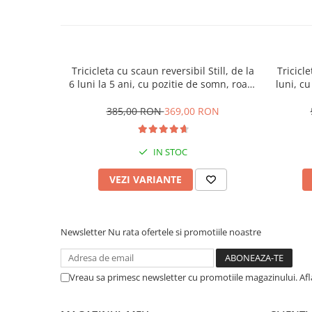
Tricicleta cu scaun reversibil Still, de la
Tricicle
6 luni la 5 ani, cu pozitie de somn, roata
luni, cu
Eva plina, siliconata
cauci
385,00 RON
369,00 RON
IN STOC
VEZI VARIANTE
Newsletter
Nu rata ofertele si promotiile noastre
Vreau sa primesc newsletter cu promotiile magazinului. Af