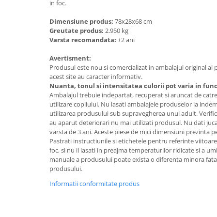
in foc.
Dimensiune produs:
78x28x68 cm
Greutate produs:
2.950 kg
Varsta recomandata:
+2 ani
Avertisment:
Produsul este nou si comercializat in ambalajul original al
acest site au caracter informativ.
Nuanta, tonul si intensitatea culorii pot varia in fun
Ambalajul trebuie indepartat, recuperat si aruncat de catre
utilizare copilului. Nu lasati ambalajele produselor la ind
utilizarea produsului sub supravegherea unui adult. Verifica
au aparut deteriorari nu mai utilizati produsul. Nu dati jucar
varsta de 3 ani. Aceste piese de mici dimensiuni prezinta per
Pastrati instructiunile si etichetele pentru referinte viitoa
foc, si nu il lasati in preajma temperaturilor ridicate si a um
manuale a produsului poate exista o diferenta minora fat
produsului.
Informatii conformitate produs