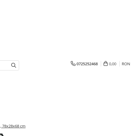
0725252468
0,00
RON
u, 78x28x68 cm