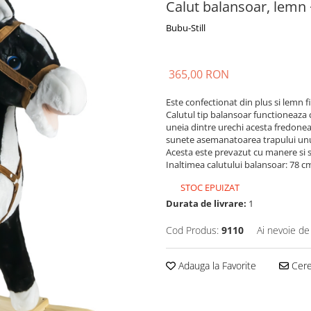
Calut balansoar, lemn 
Bubu-Still
365,00 RON
Este confectionat din plus si lemn fi
Calutul tip balansoar functioneaza cu
uneia dintre urechi acesta fredonea
sunete asemanatoarea trapului unui
Acesta este prevazut cu manere si s
Inaltimea calutului balansoar: 78 c
STOC EPUIZAT
Durata de livrare:
1
Cod Produs:
9110
Ai nevoie de
Adauga la Favorite
Cere 