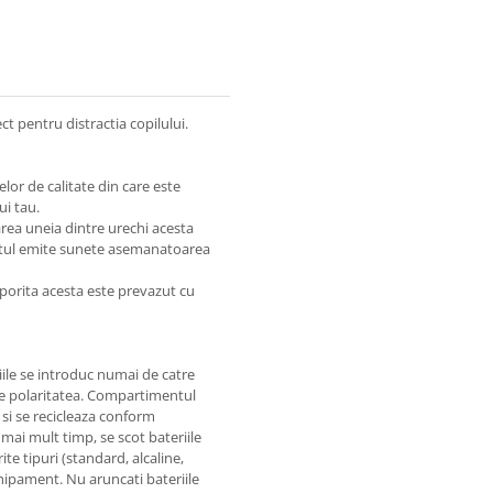
ct pentru distractia copilului.
elor de calitate din care este
ui tau.
area uneia dintre urechi acesta
lutul emite sunete asemanatoarea
sporita acesta este prevazut cu
riile se introduc numai de catre
-se polaritatea. Compartimentul
a si se recicleaza conform
 mai mult timp, se scot bateriile
te tipuri (standard, alcaline,
chipament. Nu aruncati bateriile