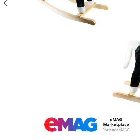
eMAG
Marketplace
Partener eMAG