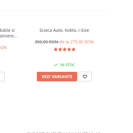
duble si
Scoica Auto, Kidilo, i-Size
Carucior S
stinere
de somn, 
l L-Sun
centura,
350,00 RON
de la 275,00 RON
 RON
385,
IN STOC
VEZI VARIANTE
V