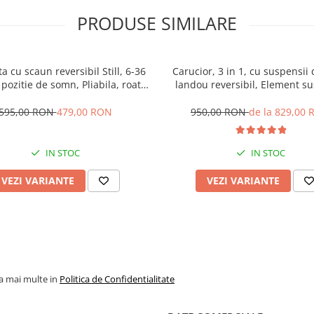
PRODUSE SIMILARE
ta cu scaun reversibil Still, 6-36
Carucior, 3 in 1, cu suspensii 
 pozitie de somn, Pliabila, roata
landou reversibil, Element su
uc, cu lumini si muzica, SL07
dublu, 0 luni - 3 ani, Origina
595,00 RON
479,00 RON
950,00 RON
de la 829,00
IN STOC
IN STOC
VEZI VARIANTE
VEZI VARIANTE
la mai multe in
Politica de Confidentialitate