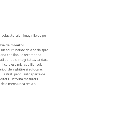
 producatorului. Imaginile de pe
ctie de monitor.
 un adult inainte de a se da spre
emana copiilor. Se recomanda
ti periodic integritatea, iar daca
ii cu piese mici copiiilor sub
icol de inghitire si sufocare.
re. Pastrati produsul departe de
iditatii. Datorita masurarii
a de dimensiunea reala a