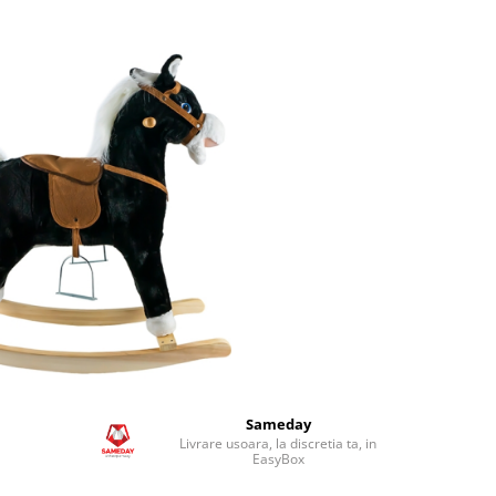
Sameday
Livrare usoara, la discretia ta, in
EasyBox