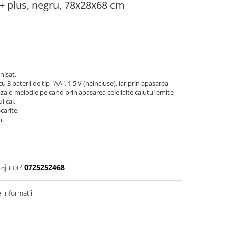
+ plus, negru, 78x28x68 cm
nisat.
 3 baterii de tip "AA", 1,5 V (neincluse), iar prin apasarea
za o melodie pe cand prin apasarea celeilalte calutul emite
 cal.
carite.
m.
 ajutor?
0725252468
informatii