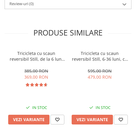
Review-uri
(0)
PRODUSE SIMILARE
Tricicleta cu scaun
Tricicleta cu scaun
reversibil Still, de la 6 luni
reversibil Still, 6-36 luni, cu
la 5 ani, cu pozitie de somn,
pozitie de somn, Pliabila,
roata Eva plina, siliconata
roata cauciuc, cu lumini si
385,00 RON
595,00 RON
muzica, SL07
369,00 RON
479,00 RON
IN STOC
IN STOC
VEZI VARIANTE
VEZI VARIANTE