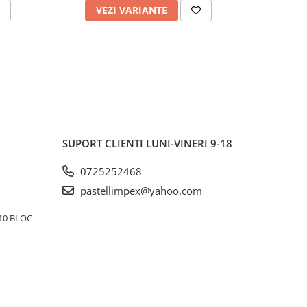
VEZI VARIANTE
AD
SUPORT CLIENTI
LUNI-VINERI 9-18
0725252468
pastellimpex@yahoo.com
10 BLOC