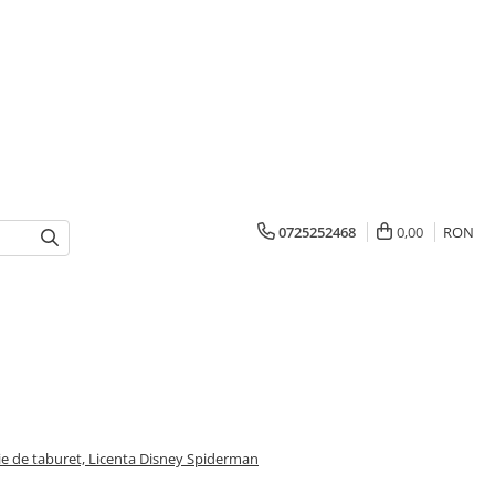
0725252468
0,00
RON
tie de taburet, Licenta Disney Spiderman