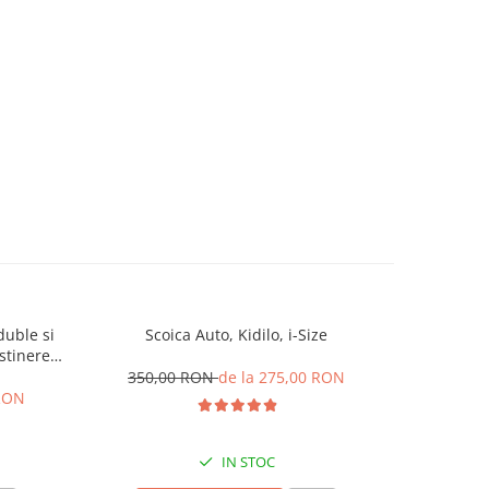
duble si
Scoica Auto, Kidilo, i-Size
Carucior
stinere
accesorii
l L-Sun
cm, Plia
350,00 RON
de la 275,00 RON
 RON
IN STOC