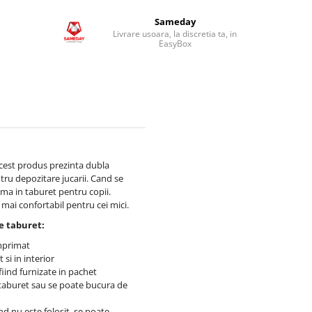
Sameday
Livrare usoara, la discretia ta, in
EasyBox
acest produs prezinta dubla
ntru depozitare jucarii. Cand se
ma in taburet pentru copii.
 mai confortabil pentru cei mici.
de taburet:
imprimat
 si in interior
fiind furnizate in pachet
a taburet sau se poate bucura de
d nu este folosit, se poate