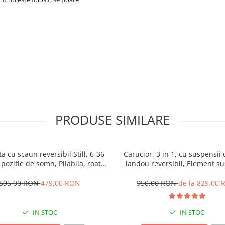
PRODUSE SIMILARE
ta cu scaun reversibil Still, 6-36
Carucior, 3 in 1, cu suspensii 
 pozitie de somn, Pliabila, roata
landou reversibil, Element su
uc, cu lumini si muzica, SL07
dublu, 0 luni - 3 ani, Origina
595,00 RON
479,00 RON
950,00 RON
de la 829,00
IN STOC
IN STOC