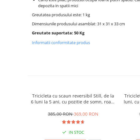
depozita in spatii mici
Greutatea produsului este: 1 kg
Dimensiunile produsului asamblat: 31 x 31 x 33 cm
Greutate suportata: 50 Kg
Informatii conformitate produs
Tricicleta cu scaun reversibil Still, de la
Tricicle
6 luni la 5 ani, cu pozitie de somn, roata
luni, cu
Eva plina, siliconata
cauci
385,00 RON
369,00 RON
IN STOC