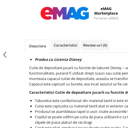
eMAG
Marketplace
Partener eMAG
Caracteristici
Review-uri
(0)
Descriere
Produs cu Licenta Disney
Cutie de depozitare jucarii cu functie de taburet Disney – 
functionalitate, putand fi utilizat drept scaun sau cutie pe
monteaza capacul cutiei de depozitate, aceasta se transfor
Capacul este captusit cu burete, asa incat sezutul sa fie cat
Caracteristici Cutie de depozitare jucarii cu functie 
Taburetul este confectionat din material textil si este 
Cutia este captusita cu material textil atat in exterior cat
Produsul se asambleaza rapid si usor, toate accesoriile 
Copilul se poate odihni pe cutia de joaca utilizand-o c
clipele de joaca alaturi de cei dragi
Cand este pliat, produsul ocupa foarte putin spatiu. Can