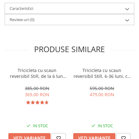
Caracteristici
Review-uri
(0)
PRODUSE SIMILARE
Tricicleta cu scaun
Tricicleta cu scaun
reversibil Still, de la 6 luni
reversibil Still, 6-36 luni, cu
la 5 ani, cu pozitie de somn,
pozitie de somn, Pliabila,
roata Eva plina, siliconata
roata cauciuc, cu lumini si
385,00 RON
595,00 RON
muzica, SL07
369,00 RON
479,00 RON
IN STOC
IN STOC
VEZI VARIANTE
VEZI VARIANTE