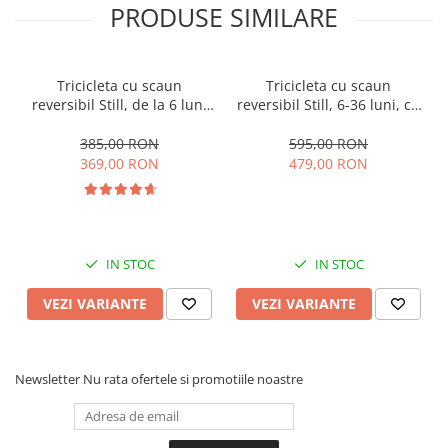
PRODUSE SIMILARE
Tricicleta cu scaun
Tricicleta cu scaun
reversibil Still, de la 6 luni
reversibil Still, 6-36 luni, cu
la 5 ani, cu pozitie de somn,
pozitie de somn, Pliabila,
roata Eva plina, siliconata
roata cauciuc, cu lumini si
385,00 RON
595,00 RON
muzica, SL07
369,00 RON
479,00 RON
IN STOC
IN STOC
VEZI VARIANTE
VEZI VARIANTE
Newsletter
Nu rata ofertele si promotiile noastre