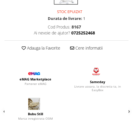
STOC EPUIZAT
Durata de livrare:
1
Cod Produs:
8167
Ai nevoie de ajutor?
0725252468
Adauga la Favorite
Cere informatii
eMAG Marketplace
Sameday
Partener eMAG
Livrare usoara, la discretia ta, in
EasyBox
Bubu Still
Marca inregistrata OSIM