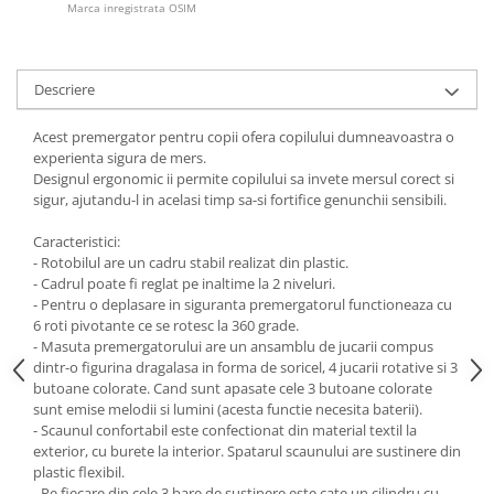
Marca inregistrata OSIM
Descriere
Acest premergator pentru copii ofera copilului dumneavoastra o
experienta sigura de mers.
Designul ergonomic ii permite copilului sa invete mersul corect si
sigur, ajutandu-l in acelasi timp sa-si fortifice genunchii sensibili.
Caracteristici:
- Rotobilul are un cadru stabil realizat din plastic.
- Cadrul poate fi reglat pe inaltime la 2 niveluri.
- Pentru o deplasare in siguranta premergatorul functioneaza cu
6 roti pivotante ce se rotesc la 360 grade.
- Masuta premergatorului are un ansamblu de jucarii compus
dintr-o figurina dragalasa in forma de soricel, 4 jucarii rotative si 3
butoane colorate. Cand sunt apasate cele 3 butoane colorate
sunt emise melodii si lumini (acesta functie necesita baterii).
- Scaunul confortabil este confectionat din material textil la
exterior, cu burete la interior. Spatarul scaunului are sustinere din
plastic flexibil.
- Pe fiecare din cele 3 bare de sustinere este cate un cilindru cu