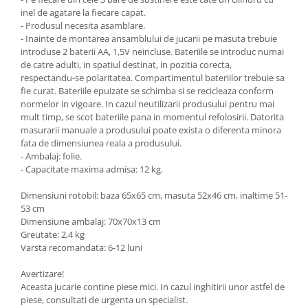
inel de agatare la fiecare capat.
- Produsul necesita asamblare.
- Inainte de montarea ansamblului de jucarii pe masuta trebuie
introduse 2 baterii AA, 1,5V neincluse. Bateriile se introduc numai
de catre adulti, in spatiul destinat, in pozitia corecta,
respectandu-se polaritatea. Compartimentul bateriilor trebuie sa
fie curat. Bateriile epuizate se schimba si se recicleaza conform
normelor in vigoare. In cazul neutilizarii produsului pentru mai
mult timp, se scot bateriile pana in momentul refolosirii. Datorita
masurarii manuale a produsului poate exista o diferenta minora
fata de dimensiunea reala a produsului.
- Ambalaj: folie.
- Capacitate maxima admisa: 12 kg.
Dimensiuni rotobil: baza 65x65 cm, masuta 52x46 cm, inaltime 51-
53 cm
Dimensiune ambalaj: 70x70x13 cm
Greutate: 2,4 kg
Varsta recomandata: 6-12 luni
Avertizare!
Aceasta jucarie contine piese mici. In cazul inghitirii unor astfel de
piese, consultati de urgenta un specialist.