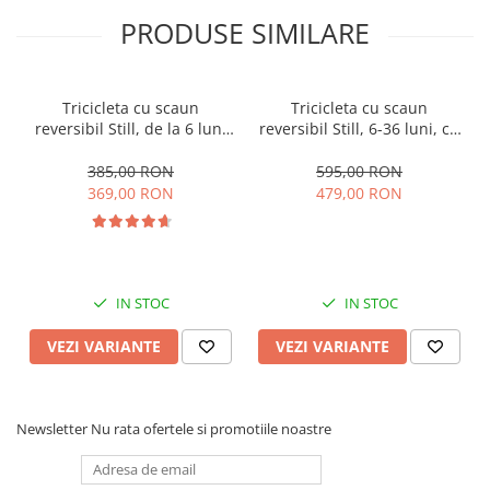
PRODUSE SIMILARE
Tricicleta cu scaun
Tricicleta cu scaun
reversibil Still, de la 6 luni
reversibil Still, 6-36 luni, cu
la 5 ani, cu pozitie de somn,
pozitie de somn, Pliabila,
roata Eva plina, siliconata
roata cauciuc, cu lumini si
385,00 RON
595,00 RON
muzica, SL07
369,00 RON
479,00 RON
IN STOC
IN STOC
VEZI VARIANTE
VEZI VARIANTE
Newsletter
Nu rata ofertele si promotiile noastre