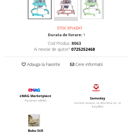
STOC EPUIZAT
Durata de livrare:
1
Cod Produs:
8063
Ai nevoie de ajutor?
0725252468
Adauga la Favorite
Cere informatii
eMAG Marketplace
Sameday
Partener eMAG
Livrare usoara, la discretia ta, in
EasyBox
Bubu Still