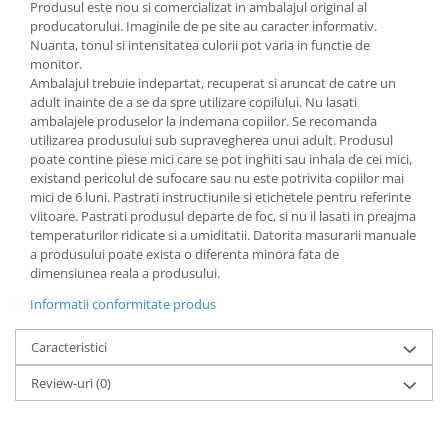
Produsul este nou si comercializat in ambalajul original al
producatorului. Imaginile de pe site au caracter informativ.
Nuanta, tonul si intensitatea culorii pot varia in functie de
monitor.
Ambalajul trebuie indepartat, recuperat si aruncat de catre un
adult inainte de a se da spre utilizare copilului. Nu lasati
ambalajele produselor la indemana copiilor. Se recomanda
utilizarea produsului sub supravegherea unui adult. Produsul
poate contine piese mici care se pot inghiti sau inhala de cei mici,
existand pericolul de sufocare sau nu este potrivita copiilor mai
mici de 6 luni. Pastrati instructiunile si etichetele pentru referinte
viitoare. Pastrati produsul departe de foc, si nu il lasati in preajma
temperaturilor ridicate si a umiditatii. Datorita masurarii manuale
a produsului poate exista o diferenta minora fata de
dimensiunea reala a produsului.
Informatii conformitate produs
Caracteristici
Review-uri
(0)