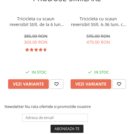
Tricicleta cu scaun
Tricicleta cu scaun
reversibil Still, de la 6 luni
reversibil Still, 6-36 luni, cu
la 5 ani, cu pozitie de somn,
pozitie de somn, Pliabila,
roata Eva plina, siliconata
roata cauciuc, cu lumini si
385,00 RON
595,00 RON
muzica, SL07
369,00 RON
479,00 RON
IN STOC
IN STOC
VEZI VARIANTE
VEZI VARIANTE
Newsletter
Nu rata ofertele si promotiile noastre