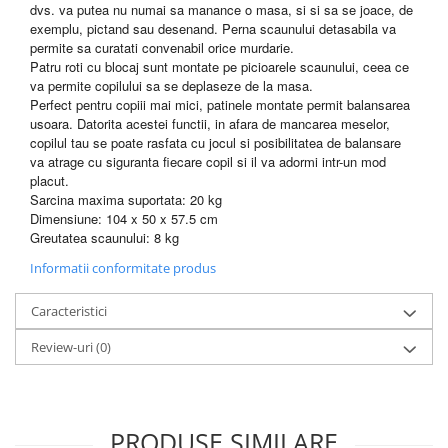
dvs. va putea nu numai sa manance o masa, si si sa se joace, de
exemplu, pictand sau desenand. Perna scaunului detasabila va
permite sa curatati convenabil orice murdarie.
Patru roti cu blocaj sunt montate pe picioarele scaunului, ceea ce
va permite copilului sa se deplaseze de la masa.
Perfect pentru copiii mai mici, patinele montate permit balansarea
usoara. Datorita acestei functii, in afara de mancarea meselor,
copilul tau se poate rasfata cu jocul si posibilitatea de balansare
va atrage cu siguranta fiecare copil si il va adormi intr-un mod
placut.
Sarcina maxima suportata: 20 kg
Dimensiune: 104 x 50 x 57.5 cm
Greutatea scaunului: 8 kg
Informatii conformitate produs
Caracteristici
Review-uri
(0)
PRODUSE SIMILARE