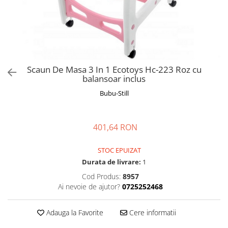
Manusi
Manusi
La joaca
Vehicule transport
Adidasi
Bluze, pieptarase, mentite
Bluze, pieptarase, mentite
Cos depozitare jucarii
Jocuri educative si de societate
Incaltaminte de panza
Veste bebe
Veste bebe
Articole mamici
Jucarii tip Montessori
Rochite bebeluse
Ciorapi
Masinute electrice
Ciorapi
Pantaloni de exterior
Mingii
Scaun De Masa 3 In 1 Ecotoys Hc-223 Roz cu
balansoar inclus
Pantaloni de exterior
Bluze si pulovere
Jucarii gonflabile
Bubu-Still
Bluze si pulovere
Babetele
Jucarii de nisip
Babetele
Hainute bumbac organic
Table de scris
Hainute bumbac organic
Trotinete si biciclete
401,64 RON
Carucioare papusi
STOC EPUIZAT
Durata de livrare:
1
Cod Produs:
8957
Ai nevoie de ajutor?
0725252468
Adauga la Favorite
Cere informatii