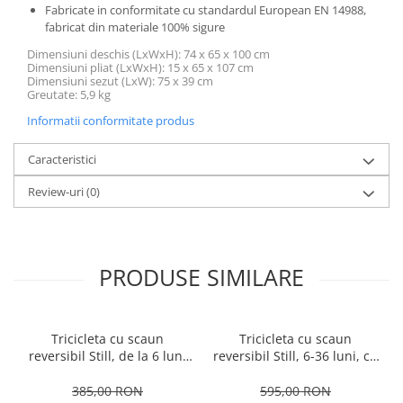
Fabricate in conformitate cu standardul European EN 14988,
fabricat din materiale 100% sigure
Dimensiuni deschis (LxWxH): 74 x 65 x 100 cm
Dimensiuni pliat (LxWxH): 15 x 65 x 107 cm
Dimensiuni sezut (LxW): 75 x 39 cm
Greutate: 5,9 kg
Informatii conformitate produs
Caracteristici
Review-uri
(0)
PRODUSE SIMILARE
Tricicleta cu scaun
Tricicleta cu scaun
reversibil Still, de la 6 luni
reversibil Still, 6-36 luni, cu
la 5 ani, cu pozitie de somn,
pozitie de somn, Pliabila,
roata Eva plina, siliconata
roata cauciuc, cu lumini si
385,00 RON
595,00 RON