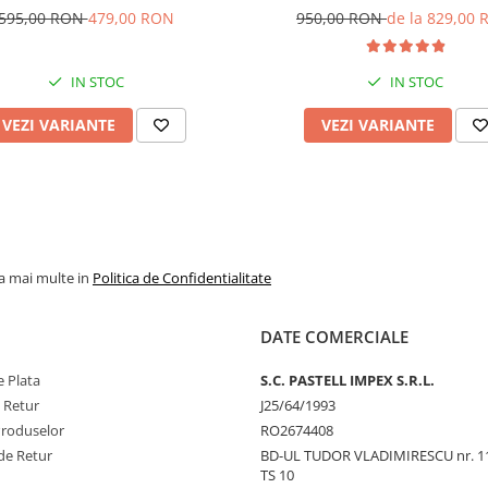
595,00 RON
479,00 RON
950,00 RON
de la 829,00
IN STOC
IN STOC
VEZI VARIANTE
VEZI VARIANTE
la mai multe in
Politica de Confidentialitate
DATE COMERCIALE
 Plata
S.C. PASTELL IMPEX S.R.L.
e Retur
J25/64/1993
Produselor
RO2674408
de Retur
BD-UL TUDOR VLADIMIRESCU nr. 1
TS 10