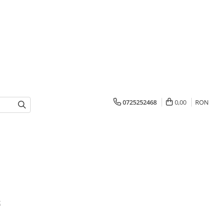
0725252468
0,00
RON
z