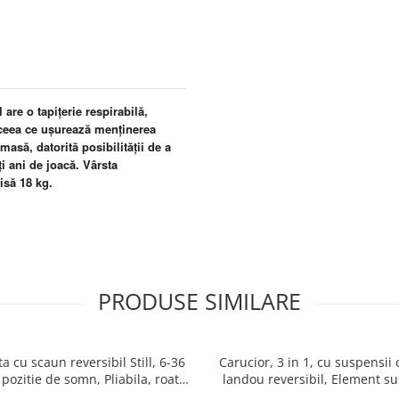
 are o tapițerie respirabilă,
 ceea ce ușurează menținerea
asă, datorită posibilității de a
i ani de joacă. Vârsta
isă 18 kg.
PRODUSE SIMILARE
ta cu scaun reversibil Still, 6-36
Carucior, 3 in 1, cu suspensii 
 pozitie de somn, Pliabila, roata
landou reversibil, Element su
uc, cu lumini si muzica, SL07
dublu, 0 luni - 3 ani, Origina