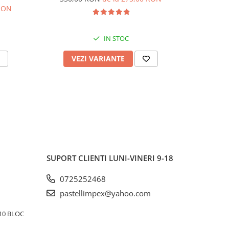
 RON
IN STOC
VEZI VARIANTE
AD
SUPORT CLIENTI
LUNI-VINERI 9-18
0725252468
pastellimpex@yahoo.com
10 BLOC