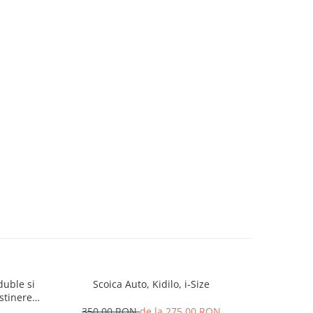
duble si
Scoica Auto, Kidilo, i-Size
Carucior
stinere
accesorii
l L-Sun
cm, Plia
350,00 RON
de la 275,00 RON