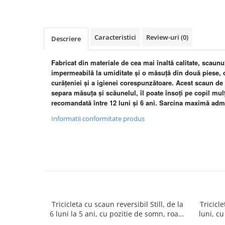
Caracteristici
Review-uri
(0)
Descriere
Fabricat din materiale de cea mai înaltă calitate, scaunul
impermeabilă la umiditate și o măsuță din două piese,
curățeniei și a igienei corespunzătoare. Acest scaun de m
separa măsuța și scăunelul, îl poate însoți pe copil mulț
recomandată între 12 luni și 6 ani. Sarcina maximă adm
Informatii conformitate produs
Tricicleta cu scaun reversibil Still, de la
Tricicle
6 luni la 5 ani, cu pozitie de somn, roata
luni, cu
Eva plina, siliconata
cauci