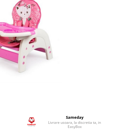
Sameday
Livrare usoara, la discretia ta, in
EasyBox