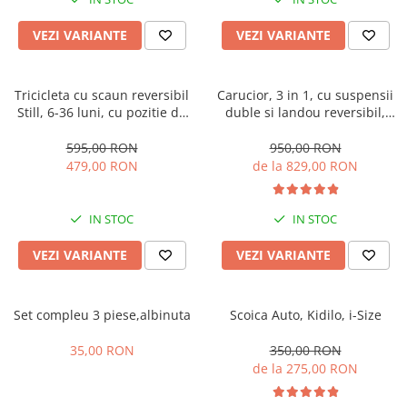
Manusi
Manusi
La joaca
Vehicule transport
Adidasi
Bluze, pieptarase, mentite
Bluze, pieptarase, mentite
Cos depozitare jucarii
Jocuri educative si de societate
Incaltaminte de panza
VEZI VARIANTE
VEZI VARIANTE
Veste bebe
Veste bebe
Articole mamici
Jucarii tip Montessori
Rochite bebeluse
Ciorapi
Masinute electrice
Tricicleta cu scaun reversibil
Carucior, 3 in 1, cu suspensii
Still, 6-36 luni, cu pozitie de
duble si landou reversibil,
Ciorapi
Pantaloni de exterior
Mingii
somn, Pliabila, roata cauciuc,
Element sustinere dublu, 0
Pantaloni de exterior
Bluze si pulovere
Jucarii gonflabile
cu lumini si muzica, SL07
luni - 3 ani, Original L-Sun
595,00 RON
950,00 RON
479,00 RON
de la 829,00 RON
Bluze si pulovere
Babetele
Jucarii de nisip
Babetele
Hainute bumbac organic
Table de scris
IN STOC
IN STOC
Hainute bumbac organic
Trotinete si biciclete
Carucioare papusi
VEZI VARIANTE
VEZI VARIANTE
Set compleu 3 piese,albinuta
Scoica Auto, Kidilo, i-Size
35,00 RON
350,00 RON
de la 275,00 RON