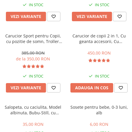
IN STOC
IN STOC
VEZI VARIANTE
VEZI VARIANTE
Carucior Sport pentru Copii,
Carucior de copii 2 in 1, Cu
cu pozitie de somn, Troller,
geanta accesorii, Cu
Spatar reglabil prin centura,
suspensii, 105 x 95 x 60 cm,
Tehnologia inovatoare One-
Pliabil ergonomic, Belecoo,
385,00 RON
450,00 RON
Hand Folding
roz
de la 350,00 RON
IN STOC
IN STOC
VEZI VARIANTE
ADAUGA IN COS
Salopeta, cu caciulita, Model
Sosete pentru bebe, 0-3 luni,
albinuta, Bubu-Still, cu
alb
inchidere pe piept
35,00 RON
6,00 RON