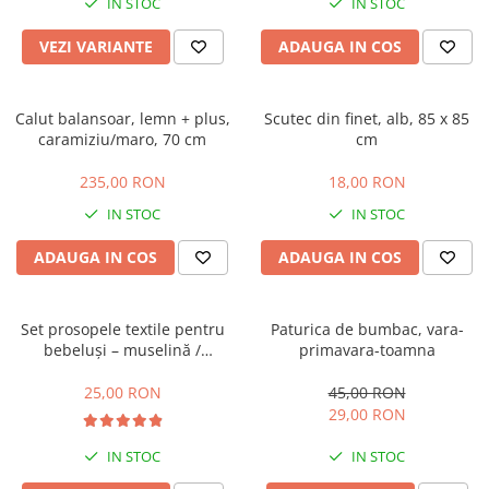
IN STOC
IN STOC
VEZI VARIANTE
ADAUGA IN COS
Calut balansoar, lemn + plus,
Scutec din finet, alb, 85 x 85
caramiziu/maro, 70 cm
cm
235,00 RON
18,00 RON
IN STOC
IN STOC
ADAUGA IN COS
ADAUGA IN COS
Set prosopele textile pentru
Paturica de bumbac, vara-
bebeluși – muselină /
primavara-toamna
bumbac, pachet 7 bucăți
25,00 RON
45,00 RON
29,00 RON
IN STOC
IN STOC