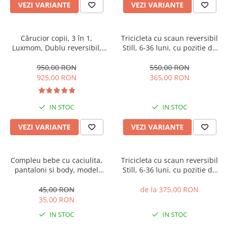
VEZI VARIANTE
VEZI VARIANTE
Cărucior copii, 3 în 1,
Tricicleta cu scaun reversibil
Luxmom, Dublu reversibil,
Still, 6-36 luni, cu pozitie de
saltea inclusa, Geanta inclusa,
somn, roata plina, cu lumini si
Manusi de iarna, Roti
muzica, Jazz
950,00 RON
550,00 RON
antieroziune off-road, Husa
925,00 RON
365,00 RON
de ploaie si insecte
IN STOC
IN STOC
VEZI VARIANTE
VEZI VARIANTE
Compleu bebe cu caciulita,
Tricicleta cu scaun reversibil
pantaloni si body, model
Still, 6-36 luni, cu pozitie de
vacuta
somn, cadru aluminiu, roata
plina
45,00 RON
de la 375,00 RON
35,00 RON
IN STOC
IN STOC