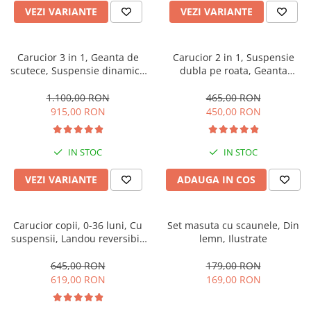
VEZI VARIANTE
VEZI VARIANTE
Carucior 3 in 1, Geanta de
Carucior 2 in 1, Suspensie
scutece, Suspensie dinamica
dubla pe roata, Geanta
pe roata si cadru, Cadru
inclusa, strangere compacta,
aluminiu
Belecoo, turcoaz
1.100,00 RON
465,00 RON
915,00 RON
450,00 RON
IN STOC
IN STOC
VEZI VARIANTE
ADAUGA IN COS
Carucior copii, 0-36 luni, Cu
Set masuta cu scaunele, Din
suspensii, Landou reversibil,
lemn, Ilustrate
Pozitie de somn si sezut,
Roata cauciuc
645,00 RON
179,00 RON
619,00 RON
169,00 RON