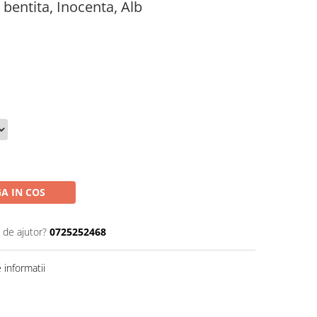
 bentita, Inocenta, Alb
A IN COS
 de ajutor?
0725252468
informatii