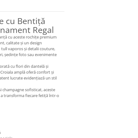
e cu Bentiță
finament Regal
anță cu aceste rochițe premium
t, calitate și un design
 tull vaporos și detalii couture,
ări, ședințe foto sau evenimente
rată cu flori din dantelă și
 Croiala amplă oferă confort și
 atent lucrate evidențiază un stil
și champagne sofisticat, aceste
 a transforma fiecare fetiță într-o
ă