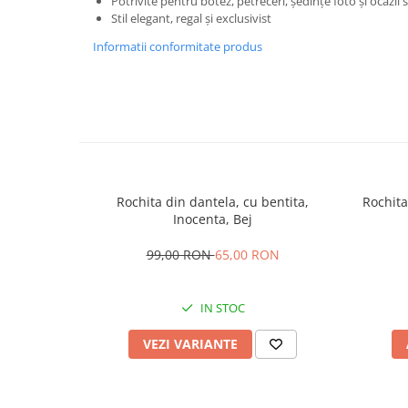
Potrivite pentru botez, petreceri, ședințe foto și ocazii 
Stil elegant, regal și exclusivist
Informatii conformitate produs
Rochita din dantela, cu bentita,
Rochita
Inocenta, Bej
99,00 RON
65,00 RON
IN STOC
VEZI VARIANTE