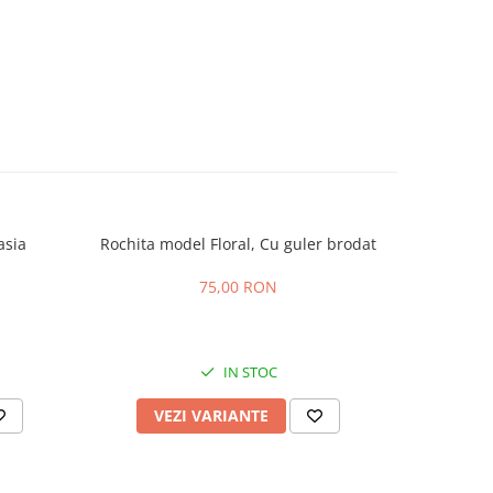
asia
Rochita model Floral, Cu guler brodat
Rochi
75,00 RON
1
IN STOC
VEZI VARIANTE
V