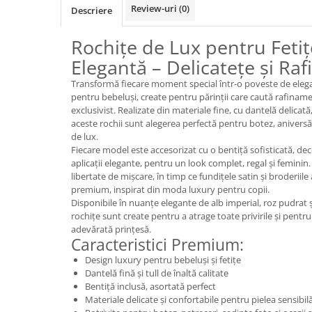
Review-uri
(0)
Descriere
Rochițe de Lux pentru Fetiț
Elegantă – Delicatețe și Ra
Transformă fiecare moment special într-o poveste de eleg
pentru bebeluși, create pentru părinții care caută rafinamen
exclusivist. Realizate din materiale fine, cu dantelă delicată,
aceste rochii sunt alegerea perfectă pentru botez, anivers
de lux.
Fiecare model este accesorizat cu o bentiță sofisticată, deco
aplicații elegante, pentru un look complet, regal și feminin.
libertate de mișcare, în timp ce fundițele satin și broderiile
premium, inspirat din moda luxury pentru copii.
Disponibile în nuanțe elegante de alb imperial, roz pudrat 
rochițe sunt create pentru a atrage toate privirile și pentru
adevărată prințesă.
Caracteristici Premium:
Design luxury pentru bebeluși și fetițe
Dantelă fină și tull de înaltă calitate
Bentiță inclusă, asortată perfect
Materiale delicate și confortabile pentru pielea sensibil