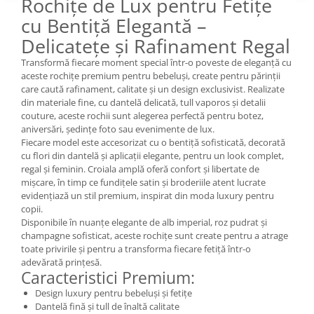
Rochițe de Lux pentru Fetițe
cu Bentiță Elegantă –
Delicatețe și Rafinament Regal
Transformă fiecare moment special într-o poveste de eleganță cu
aceste rochițe premium pentru bebeluși, create pentru părinții
care caută rafinament, calitate și un design exclusivist. Realizate
din materiale fine, cu dantelă delicată, tull vaporos și detalii
couture, aceste rochii sunt alegerea perfectă pentru botez,
aniversări, ședințe foto sau evenimente de lux.
Fiecare model este accesorizat cu o bentiță sofisticată, decorată
cu flori din dantelă și aplicații elegante, pentru un look complet,
regal și feminin. Croiala amplă oferă confort și libertate de
mișcare, în timp ce fundițele satin și broderiile atent lucrate
evidențiază un stil premium, inspirat din moda luxury pentru
copii.
Disponibile în nuanțe elegante de alb imperial, roz pudrat și
champagne sofisticat, aceste rochițe sunt create pentru a atrage
toate privirile și pentru a transforma fiecare fetiță într-o
adevărată prințesă.
Caracteristici Premium:
Design luxury pentru bebeluși și fetițe
Dantelă fină și tull de înaltă calitate