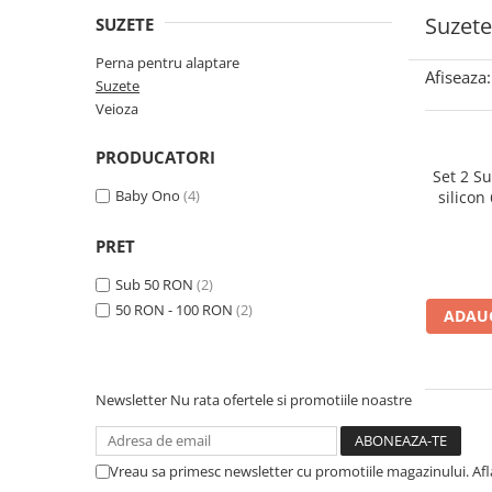
Manusi
Manusi
La joaca
Vehicule transport
Adidasi
Suzete
SUZETE
Bluze, pieptarase, mentite
Bluze, pieptarase, mentite
Cos depozitare jucarii
Jocuri educative si de societate
Incaltaminte de panza
Perna pentru alaptare
Veste bebe
Veste bebe
Articole mamici
Jucarii tip Montessori
Afiseaza:
Suzete
Rochite bebeluse
Ciorapi
Masinute electrice
Veioza
Ciorapi
Pantaloni de exterior
Mingii
PRODUCATORI
Pantaloni de exterior
Bluze si pulovere
Jucarii gonflabile
Set 2 S
Baby Ono
(4)
silicon
Bluze si pulovere
Babetele
Jucarii de nisip
Babetele
Hainute bumbac organic
Table de scris
PRET
Hainute bumbac organic
Trotinete si biciclete
Sub 50 RON
(2)
Carucioare papusi
50 RON - 100 RON
(2)
ADAUG
Newsletter
Nu rata ofertele si promotiile noastre
Vreau sa primesc newsletter cu promotiile magazinului. Af