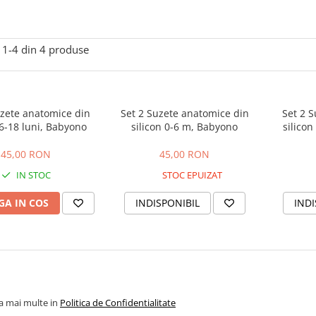
1-
4
din
4
produse
uzete anatomice din
Set 2 Suzete anatomice din
Set 2 S
 6-18 luni, Babyono
silicon 0-6 m, Babyono
silicon
45,00 RON
45,00 RON
IN STOC
STOC EPUIZAT
A IN COS
INDISPONIBIL
INDI
la mai multe in
Politica de Confidentialitate