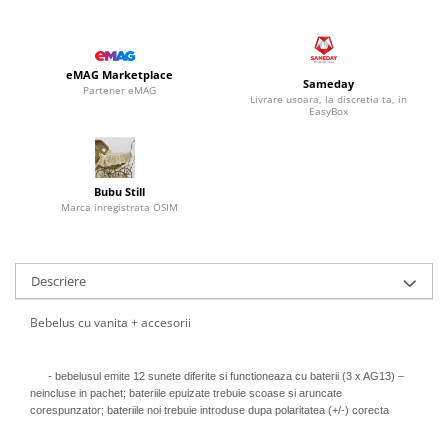
eMAG Marketplace
Sameday
Partener eMAG
Livrare usoara, la discretia ta, in
EasyBox
Bubu Still
Marca inregistrata OSIM
Descriere
Bebelus cu vanita + accesorii
- bebelusul emite 12 sunete diferite si functioneaza cu baterii (3 x AG13) –
neincluse in pachet; bateriile epuizate trebuie scoase si aruncate
corespunzator; bateriile noi trebuie introduse dupa polaritatea (+/-) corecta