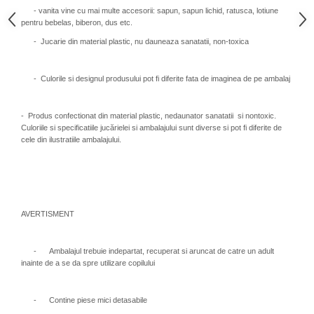
- vanita vine cu mai multe accesorii: sapun, sapun lichid, ratusca, lotiune
pentru bebelas, biberon, dus etc.
- Jucarie din material plastic, nu dauneaza sanatatii, non-toxica
- Culorile si designul produsului pot fi diferite fata de imaginea de pe ambalaj
- Produs confectionat din material plastic, nedaunator sanatatii si nontoxic.
Culoriile si specificatiile jucărielei si ambalajului sunt diverse si pot fi diferite de
cele din ilustratiile ambalajului.
AVERTISMENT
- Ambalajul trebuie indepartat, recuperat si aruncat de catre un adult
inainte de a se da spre utilizare copilului
- Contine piese mici detasabile