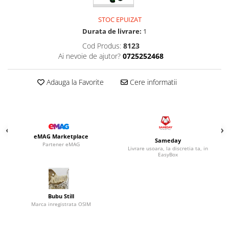
STOC EPUIZAT
Durata de livrare:
1
Cod Produs:
8123
Ai nevoie de ajutor?
0725252468
Adauga la Favorite
Cere informatii
eMAG Marketplace
Sameday
Partener eMAG
Livrare usoara, la discretia ta, in
EasyBox
Bubu Still
Marca inregistrata OSIM