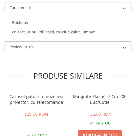
Caracteristici
Etichete:
colorat,
Bubu Still,
copii,
cauciuc,
calut,
jumper
Review-uri
(0)
PRODUSE SIMILARE
Carusel patut cu muzica si
Mingiute Plastic, 7 Cm 200
proiector, cu telecomanda
Buc/Cutie
129,00 RON
135,00 RON
IN STOC
ADAUGA IN COS
IN STOC