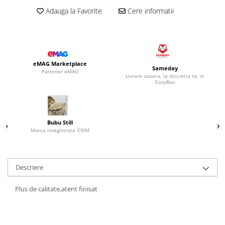
Adauga la Favorite
Cere informatii
eMAG Marketplace
Sameday
Partener eMAG
Livrare usoara, la discretia ta, in
EasyBox
Bubu Still
Marca inregistrata OSIM
Descriere
Plus de calitate,atent finisat