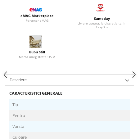
eMAG Marketplace
Sameday
Partener eMAG
Livrare usoara, la discretia ta, in
EasyBox
Bubu Still
Marca inregistrata OSIM
Descriere
CARACTERISTICI GENERALE
Tip
A
Pentru
B
Varsta
+
Culoare
M