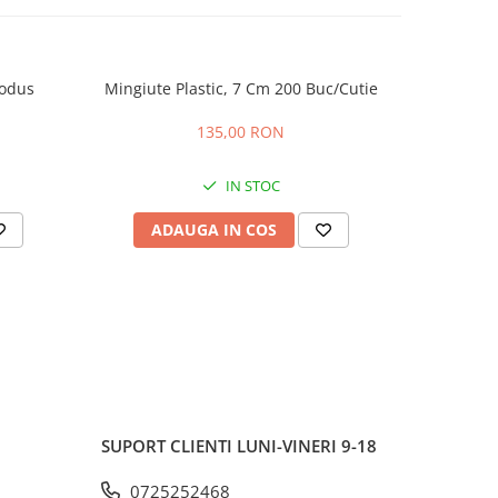
rodus
Mingiute Plastic, 7 Cm 200 Buc/Cutie
WORD C
EDIT
135,00 RON
IN STOC
ADAUGA IN COS
AD
SUPORT CLIENTI
LUNI-VINERI 9-18
0725252468