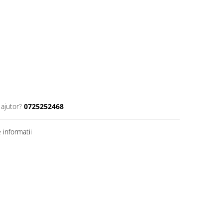
 ajutor?
0725252468
informatii