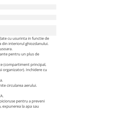
glate cu usurinta in functie de
a din interiorul ghiozdanului.
usoara.
izante pentru un plus de
e (compartiment principal,
 organizator). Inchidere cu
a.
te circularea aerului.
A.
picioruse pentru a preveni
a, expunerea la apa sau