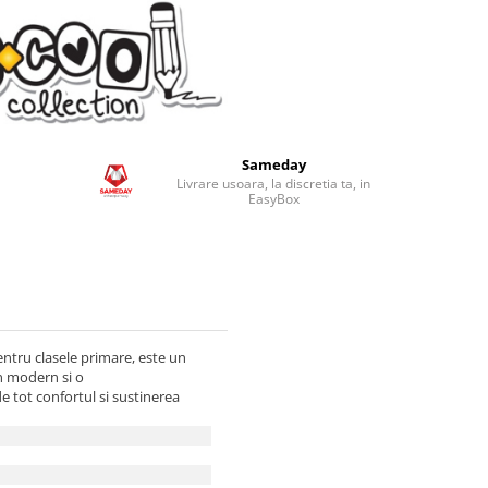
Sameday
Livrare usoara, la discretia ta, in
EasyBox
ntru clasele primare, este un
n modern si o
e tot confortul si sustinerea