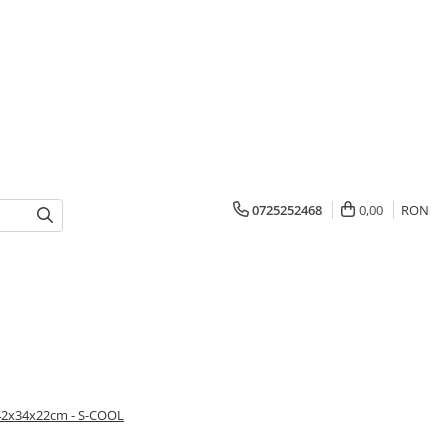
0725252468
0,00
RON
2x34x22cm - S-COOL