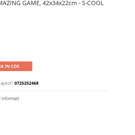
MAZING GAME, 42x34x22cm - S-COOL
A IN COS
 ajutor?
0725252468
informatii