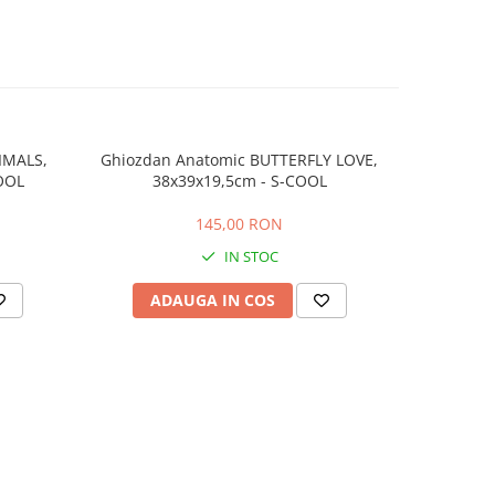
IMALS,
Ghiozdan Anatomic BUTTERFLY LOVE,
Ghiozdan 
OOL
38x39x19,5cm - S-COOL
145,00 RON
IN STOC
ADAUGA IN COS
AD