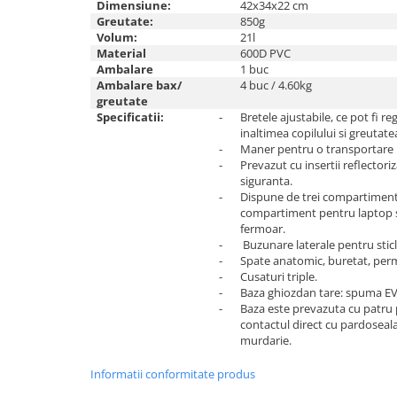
Dimensiune:
42x34x22 cm
Greutate:
850g
Volum:
21l
Material
600D PVC
Ambalare
1 buc
Ambalare bax/
4 buc / 4.60kg
greutate
Specificatii:
-
Bretele ajustabile, ce pot fi re
inaltimea copilului si greutate
-
Maner pentru o transportare 
-
Prevazut cu insertii reflector
siguranta.
-
Dispune de trei compartiment
compartiment pentru laptop si
fermoar.
-
Buzunare laterale pentru sticl
-
Spate anatomic, buretat, permi
-
Cusaturi triple.
-
Baza ghiozdan tare: spuma EV
-
Baza este prevazuta cu patru 
contactul direct cu pardoseal
murdarie.
Informatii conformitate produs