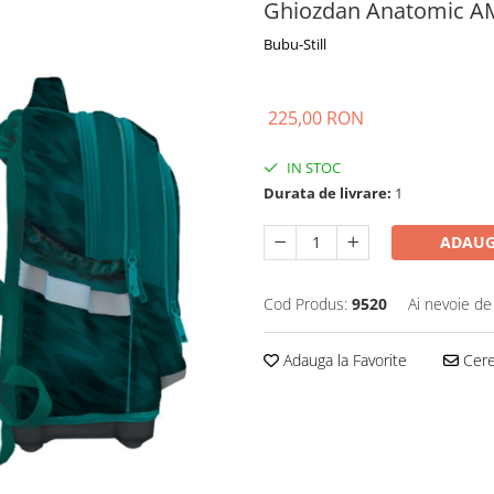
Ghiozdan Anatomic A
Bubu-Still
225,00 RON
IN STOC
Durata de livrare:
1
ADAUG
Cod Produs:
9520
Ai nevoie de
Adauga la Favorite
Cere 