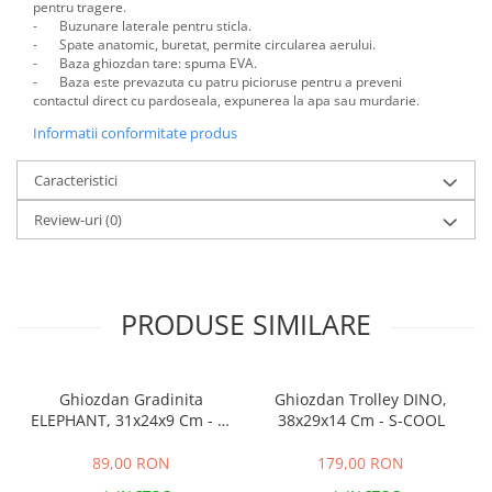
pentru tragere.
-
Buzunare laterale pentru sticla.
-
Spate anatomic, buretat, permite circularea aerului.
-
Baza ghiozdan tare: spuma EVA.
-
Baza este prevazuta cu patru picioruse pentru a preveni
contactul direct cu pardoseala, expunerea la apa sau murdarie.
Informatii conformitate produs
Caracteristici
Review-uri
(0)
PRODUSE SIMILARE
Ghiozdan Gradinita
Ghiozdan Trolley DINO,
ELEPHANT, 31x24x9 Cm - S-
38x29x14 Cm - S-COOL
COOL
89,00 RON
179,00 RON