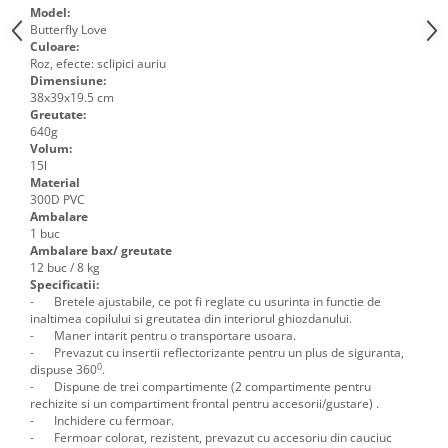
Model:
Butterfly Love
Culoare:
Roz, efecte: sclipici auriu
Dimensiune:
38x39x19.5 cm
Greutate:
640g
Volum:
15l
Material
300D PVC
Ambalare
1 buc
Ambalare bax/ greutate
12 buc / 8 kg
Specificatii:
-
Bretele ajustabile, ce pot fi reglate cu usurinta in functie de
inaltimea copilului si greutatea din interiorul ghiozdanului.
-
Maner intarit pentru o transportare usoara.
-
Prevazut cu insertii reflectorizante pentru un plus de siguranta,
0
dispuse 360
.
-
Dispune de trei compartimente (2 compartimente pentru
rechizite si un compartiment frontal pentru accesorii/gustare) .
-
Inchidere cu fermoar.
-
Fermoar colorat, rezistent, prevazut cu accesoriu din cauciuc