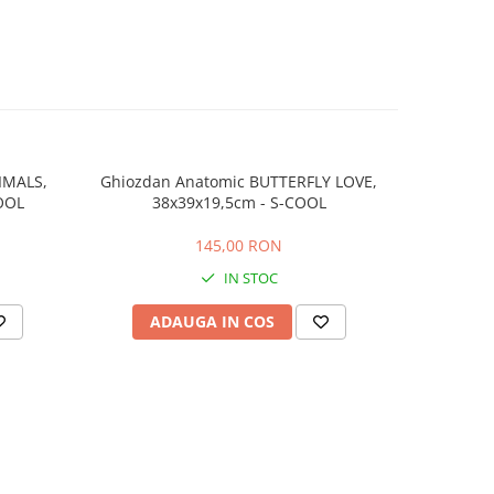
IMALS,
Ghiozdan Anatomic BUTTERFLY LOVE,
Ghiozda
OOL
38x39x19,5cm - S-COOL
4
145,00 RON
IN STOC
ADAUGA IN COS
AD