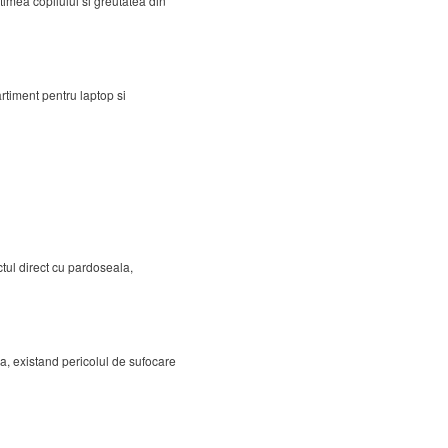
altimea copilului si greutatea din
timent pentru laptop si
tul direct cu pardoseala,
la, existand pericolul de sufocare