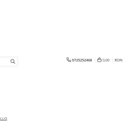
0725252468
0,00
RON
OLLO