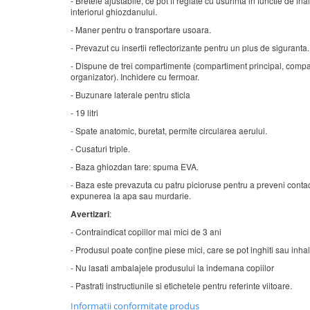
- Bretele ajustabile, ce pot fi reglate cu usurinta in functie de in
interiorul ghiozdanului.
- Maner pentru o transportare usoara.
- Prevazut cu insertii reflectorizante pentru un plus de siguranta.
- Dispune de trei compartimente (compartiment principal, compar
organizator). Inchidere cu fermoar.
- Buzunare laterale pentru sticla
- 19 litri
- Spate anatomic, buretat, permite circularea aerului.
- Cusaturi triple.
- Baza ghiozdan tare: spuma EVA.
- Baza este prevazuta cu patru picioruse pentru a preveni contac
expunerea la apa sau murdarie.
Avertizari
:
- Contraindicat copiilor mai mici de 3 ani
- Produsul poate conține piese mici, care se pot inghiti sau inha
- Nu lasati ambalajele produsului la indemana copiilor
- Pastrati instructiunile si etichetele pentru referinte viitoare.
Informatii conformitate produs