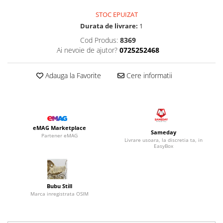
STOC EPUIZAT
Durata de livrare:
1
Cod Produs:
8369
Ai nevoie de ajutor?
0725252468
Adauga la Favorite
Cere informatii
eMAG Marketplace
Sameday
Partener eMAG
Livrare usoara, la discretia ta, in
EasyBox
Bubu Still
Marca inregistrata OSIM