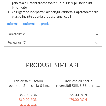
generala a jucariei si daca toate suruburile si piulitele sunt
bine fixate;
Va rugam sa indepartati ambalajul, eticheta si agatatoarea din
plastic, inainte de a da produsul unui copil;
Informatii conformitate produs
Caracteristici
Review-uri
(0)
PRODUSE SIMILARE
Tricicleta cu scaun
Tricicleta cu scaun
reversibil Still, de la 6 luni
reversibil Still, 6-36 luni, cu
la 5 ani, cu pozitie de somn,
pozitie de somn, Pliabila,
roata Eva plina, siliconata
roata cauciuc, cu lumini si
385,00 RON
595,00 RON
muzica, SL07
369,00 RON
479,00 RON