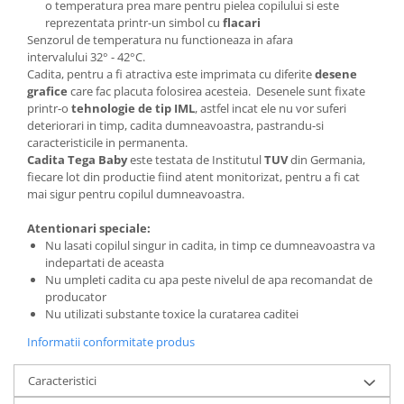
o temperatura prea mare pentru pielea copilului si este
reprezentata printr-un simbol cu
flacari
Senzorul de temperatura nu functioneaza in afara
intervalului 32° - 42°C.
Cadita, pentru a fi atractiva este imprimata cu diferite
desene
grafice
care fac placuta folosirea acesteia. Desenele sunt fixate
printr-o
tehnologie de tip IML
, astfel incat ele nu vor suferi
deteriorari in timp, cadita dumneavoastra, pastrandu-si
caracteristicile in permanenta.
Cadita Tega Baby
este testata de Institutul
TUV
din Germania,
fiecare lot din productie fiind atent monitorizat, pentru a fi cat
mai sigur pentru copilul dumneavoastra.
Atentionari speciale:
Nu lasati copilul singur in cadita, in timp ce dumneavoastra va
indepartati de aceasta
Nu umpleti cadita cu apa peste nivelul de apa recomandat de
producator
Nu utilizati substante toxice la curatarea caditei
Informatii conformitate produs
Caracteristici