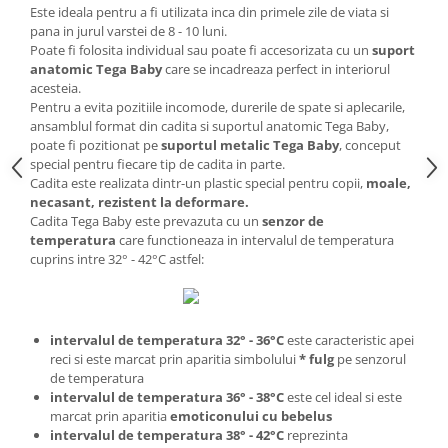
Este ideala pentru a fi utilizata inca din primele zile de viata si
pana in jurul varstei de 8 - 10 luni.
Poate fi folosita individual sau poate fi accesorizata cu un
suport
anatomic Tega Baby
care se incadreaza perfect in interiorul
acesteia.
Pentru a evita pozitiile incomode, durerile de spate si aplecarile,
ansamblul format din cadita si suportul anatomic Tega Baby,
poate fi pozitionat pe
suportul metalic Tega Baby
, conceput
special pentru fiecare tip de cadita in parte.
Cadita este realizata dintr-un plastic special pentru copii,
moale,
necasant, rezistent la deformare.
Cadita Tega Baby este prevazuta cu un
senzor de
temperatura
care functioneaza in intervalul de temperatura
cuprins intre 32° - 42°C astfel:
intervalul de temperatura 32° - 36°C
este caracteristic apei
reci si este marcat prin aparitia simbolului
* fulg
pe senzorul
de temperatura
intervalul de temperatura 36° - 38°C
este cel ideal si este
marcat prin aparitia
emoticonului cu bebelus
intervalul de temperatura 38° - 42°C
reprezinta