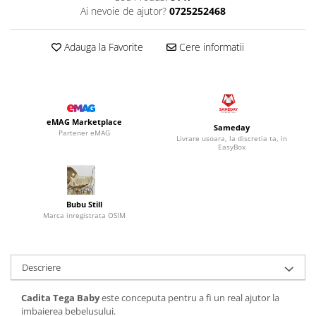
Ai nevoie de ajutor?
0725252468
Adauga la Favorite
Cere informatii
eMAG Marketplace
Sameday
Partener eMAG
Livrare usoara, la discretia ta, in
EasyBox
Bubu Still
Marca inregistrata OSIM
Descriere
Cadita Tega Baby
este conceputa pentru a fi un real ajutor la
imbaierea bebelusului.