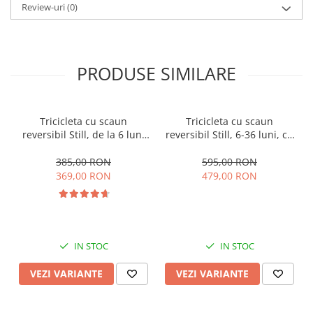
Review-uri
(0)
PRODUSE SIMILARE
Tricicleta cu scaun
Tricicleta cu scaun
reversibil Still, de la 6 luni
reversibil Still, 6-36 luni, cu
la 5 ani, cu pozitie de somn,
pozitie de somn, Pliabila,
roata Eva plina, siliconata
roata cauciuc, cu lumini si
385,00 RON
595,00 RON
muzica, SL07
369,00 RON
479,00 RON
IN STOC
IN STOC
VEZI VARIANTE
VEZI VARIANTE