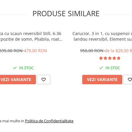
PRODUSE SIMILARE
ta cu scaun reversibil Still, 6-36
Carucior, 3 in 1, cu suspensii 
 pozitie de somn, Pliabila, roata
landou reversibil, Element su
uc, cu lumini si muzica, SL07
dublu, 0 luni - 3 ani, Origina
595,00 RON
479,00 RON
950,00 RON
de la 829,00
IN STOC
IN STOC
VEZI VARIANTE
VEZI VARIANTE
la mai multe in
Politica de Confidentialitate