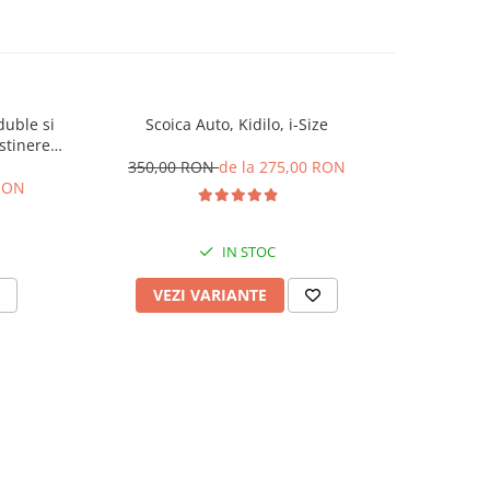
duble si
Scoica Auto, Kidilo, i-Size
Carucior S
stinere
de somn, 
l L-Sun
centura,
350,00 RON
de la 275,00 RON
 RON
385,
IN STOC
VEZI VARIANTE
V