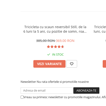
Tricicleta cu scaun reversibil Still, de la
Tricicle
6 luni la 5 ani, cu pozitie de somn, roata
luni, cu
Eva plina, siliconata
cauci
385,00 RON
369,00 RON
IN STOC
VEZI VARIANTE
Newsletter
Nu rata ofertele si promotiile noastre
Vreau sa primesc newsletter cu promotiile magazinului. Af