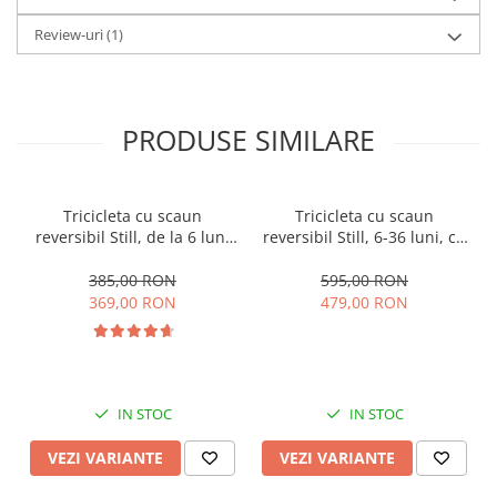
Review-uri
(1)
PRODUSE SIMILARE
Tricicleta cu scaun
Tricicleta cu scaun
reversibil Still, de la 6 luni
reversibil Still, 6-36 luni, cu
la 5 ani, cu pozitie de somn,
pozitie de somn, Pliabila,
roata Eva plina, siliconata
roata cauciuc, cu lumini si
385,00 RON
595,00 RON
muzica, SL07
369,00 RON
479,00 RON
IN STOC
IN STOC
VEZI VARIANTE
VEZI VARIANTE