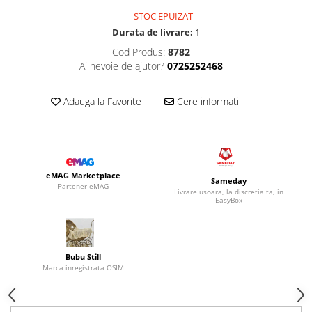
STOC EPUIZAT
Durata de livrare:
1
Cod Produs:
8782
Ai nevoie de ajutor?
0725252468
Adauga la Favorite
Cere informatii
eMAG Marketplace
Sameday
Partener eMAG
Livrare usoara, la discretia ta, in
EasyBox
Bubu Still
Marca inregistrata OSIM