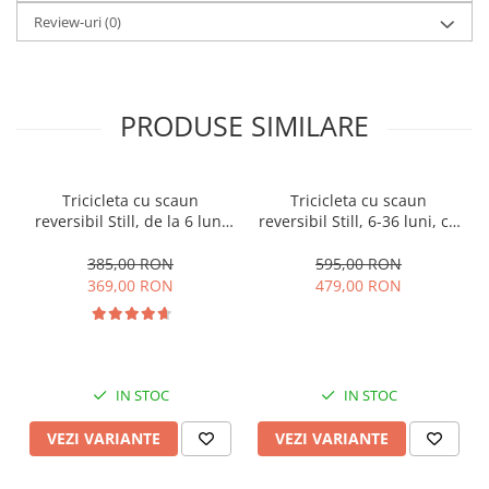
Review-uri
(0)
PRODUSE SIMILARE
Tricicleta cu scaun
Tricicleta cu scaun
reversibil Still, de la 6 luni
reversibil Still, 6-36 luni, cu
la 5 ani, cu pozitie de somn,
pozitie de somn, Pliabila,
roata Eva plina, siliconata
roata cauciuc, cu lumini si
385,00 RON
595,00 RON
muzica, SL07
369,00 RON
479,00 RON
IN STOC
IN STOC
VEZI VARIANTE
VEZI VARIANTE