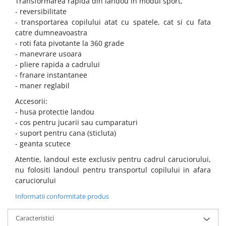
Transformarea rapida din landou in modul sport,
- reversibilitate
- transportarea copilului atat cu spatele, cat si cu fata
catre dumneavoastra
- roti fata pivotante la 360 grade
- manevrare usoara
- pliere rapida a cadrului
- franare instantanee
- maner reglabil
Accesorii:
- husa protectie landou
- cos pentru jucarii sau cumparaturi
- suport pentru cana (sticluta)
- geanta scutece
Atentie, landoul este exclusiv pentru cadrul caruciorului,
nu folositi landoul pentru transportul copilului in afara
caruciorului
Informatii conformitate produs
Caracteristici