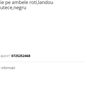
ie pe ambele roti,landou
cutece,negru
 ajutor?
0725252468
informatii