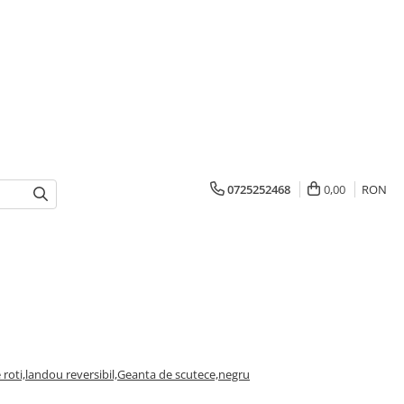
0725252468
0,00
RON
 roti,landou reversibil,Geanta de scutece,negru