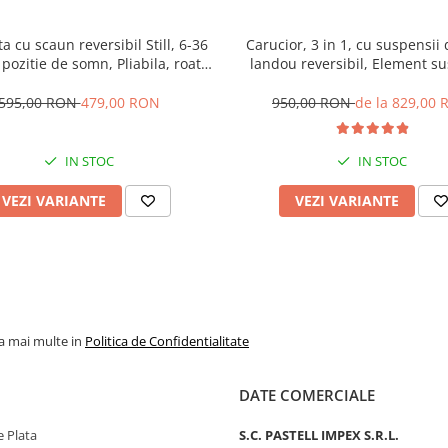
ta cu scaun reversibil Still, 6-36
Carucior, 3 in 1, cu suspensii 
 pozitie de somn, Pliabila, roata
landou reversibil, Element su
uc, cu lumini si muzica, SL07
dublu, 0 luni - 3 ani, Origina
595,00 RON
479,00 RON
950,00 RON
de la 829,00
IN STOC
IN STOC
VEZI VARIANTE
VEZI VARIANTE
la mai multe in
Politica de Confidentialitate
DATE COMERCIALE
 Plata
S.C. PASTELL IMPEX S.R.L.