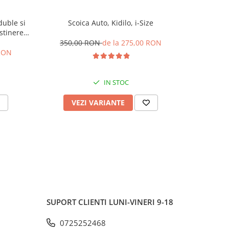
duble si
Scoica Auto, Kidilo, i-Size
Carucior S
stinere
de somn, 
l L-Sun
centura,
350,00 RON
de la 275,00 RON
 RON
385,
IN STOC
VEZI VARIANTE
V
SUPORT CLIENTI
LUNI-VINERI 9-18
0725252468