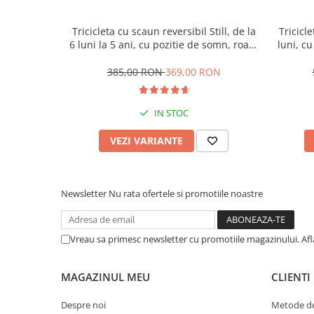
Tricicleta cu scaun reversibil Still, de la
Tricicle
6 luni la 5 ani, cu pozitie de somn, roata
luni, cu
Eva plina, siliconata
cauci
385,00 RON
369,00 RON
IN STOC
VEZI VARIANTE
Newsletter
Nu rata ofertele si promotiile noastre
Vreau sa primesc newsletter cu promotiile magazinului. Af
MAGAZINUL MEU
CLIENTI
Despre noi
Metode de