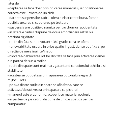
laterale
- deplierea se face doar prin ridicarea manerului, iar pozitionarea
corecta este urmata de un click
- datorita suspensiilor cadrul ofera o elasticitate buna, facand
posibila urcarea si coborarea pe trotuare
- suspensia are pozitie dinamica pentru drumuri accidentate
- in laterale cadrul dispune de doua amortizoare astfel nu
prezinta rigiditate
- rotile din fata sunt pivotante 360 grade, ceea ce ofera
manevrabilitate usoara in orice spatiu ingust, dar se pot fixa si pe
directia de mers inainte/inapoi
- blocarea/deblocarea rotilor din fata se face prin activarea clemei
din partea de sus a rotilor
- rotile din spate sunt mai mari, garantand caruciorului echilibru si
stabilitate
- acestea se pot detasa prin apasarea butonului negru din
mijlocul rotii
- pe axa dintre rotile din spate se afla frana, care se
activeaza/dezactiveaza prin apasare cu piciorul
- manerul este ergonomic, acoperit cu material ecologic
- in partea de jos cadrul dispune de un cos spatios pentru
cumparaturi