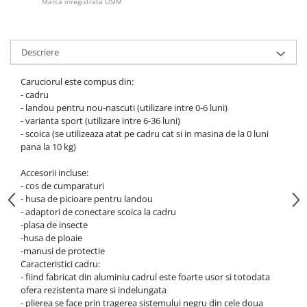
Marca inregistrata OSIM
Descriere
Caruciorul este compus din:
- cadru
- landou pentru nou-nascuti (utilizare intre 0-6 luni)
- varianta sport (utilizare intre 6-36 luni)
- scoica (se utilizeaza atat pe cadru cat si in masina de la 0 luni
pana la 10 kg)
Accesorii incluse:
- cos de cumparaturi
- husa de picioare pentru landou
- adaptori de conectare scoica la cadru
-plasa de insecte
-husa de ploaie
-manusi de protectie
Caracteristici cadru:
- fiind fabricat din aluminiu cadrul este foarte usor si totodata
ofera rezistenta mare si indelungata
- plierea se face prin tragerea sistemului negru din cele doua