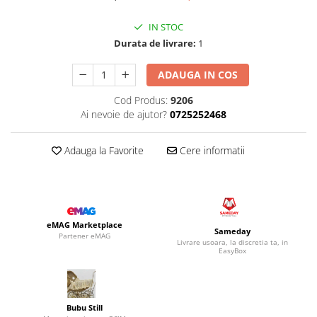
IN STOC
Durata de livrare:
1
ADAUGA IN COS
Cod Produs:
9206
Ai nevoie de ajutor?
0725252468
Adauga la Favorite
Cere informatii
eMAG Marketplace
Sameday
Partener eMAG
Livrare usoara, la discretia ta, in
EasyBox
Bubu Still