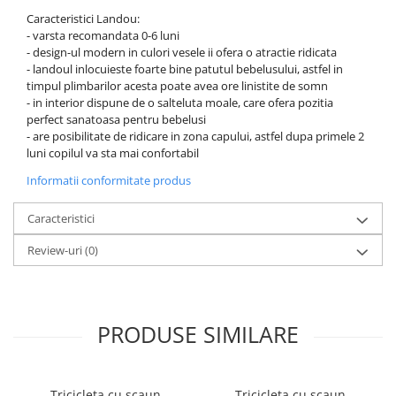
Caracteristici Landou:
- varsta recomandata 0-6 luni
- design-ul modern in culori vesele ii ofera o atractie ridicata
- landoul inlocuieste foarte bine patutul bebelusului, astfel in
timpul plimbarilor acesta poate avea ore linistite de somn
- in interior dispune de o salteluta moale, care ofera pozitia
perfect sanatoasa pentru bebelusi
- are posibilitate de ridicare in zona capului, astfel dupa primele 2
luni copilul va sta mai confortabil
Informatii conformitate produs
Caracteristici
Review-uri
(0)
PRODUSE SIMILARE
Tricicleta cu scaun
Tricicleta cu scaun