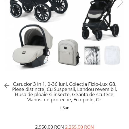
Manusi
Manusi
La joaca
Vehicule transport
Adidasi
Bluze, pieptarase, mentite
Bluze, pieptarase, mentite
Cos depozitare jucarii
Jocuri educative si de societate
Incaltaminte de panza
Veste bebe
Veste bebe
Articole mamici
Jucarii tip Montessori
Rochite bebeluse
Ciorapi
Masinute electrice
Ciorapi
Pantaloni de exterior
Mingii
Pantaloni de exterior
Bluze si pulovere
Jucarii gonflabile
Bluze si pulovere
Babetele
Jucarii de nisip
Babetele
Hainute bumbac organic
Table de scris
Hainute bumbac organic
Trotinete si biciclete
Carucioare papusi
Carucior 3 in 1, 0-36 luni, Colectia Fizio-Lux G8,
Piese distincte, Cu Suspensii, Landou reversibil,
Husa de ploaie si insecte, Geanta de scutece,
Manusi de protectie, Eco-piele, Gri
L-Sun
2.950,00 RON
2.265,00 RON