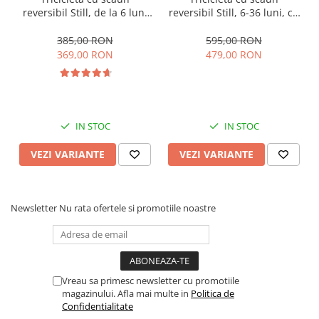
reversibil Still, de la 6 luni
reversibil Still, 6-36 luni, cu
la 5 ani, cu pozitie de somn,
pozitie de somn, Pliabila,
roata Eva plina, siliconata
roata cauciuc, cu lumini si
385,00 RON
595,00 RON
muzica, SL07
369,00 RON
479,00 RON
IN STOC
IN STOC
VEZI VARIANTE
VEZI VARIANTE
Newsletter
Nu rata ofertele si promotiile noastre
Vreau sa primesc newsletter cu promotiile
magazinului. Afla mai multe in
Politica de
Confidentialitate