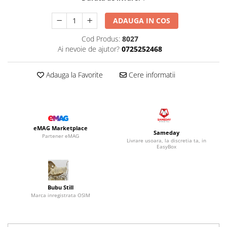
ADAUGA IN COS
Cod Produs:
8027
Ai nevoie de ajutor?
0725252468
Adauga la Favorite
Cere informatii
eMAG Marketplace
Sameday
Partener eMAG
Livrare usoara, la discretia ta, in
EasyBox
Bubu Still
Marca inregistrata OSIM