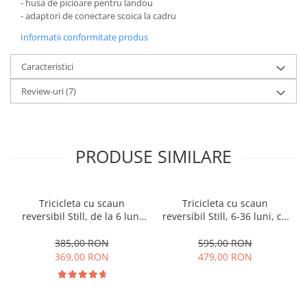
- husa de picioare pentru landou
- adaptori de conectare scoica la cadru
Informatii conformitate produs
Caracteristici
Review-uri
(7)
PRODUSE SIMILARE
Tricicleta cu scaun
Tricicleta cu scaun
reversibil Still, de la 6 luni
reversibil Still, 6-36 luni, cu
la 5 ani, cu pozitie de somn,
pozitie de somn, Pliabila,
roata Eva plina, siliconata
roata cauciuc, cu lumini si
385,00 RON
595,00 RON
muzica, SL07
369,00 RON
479,00 RON