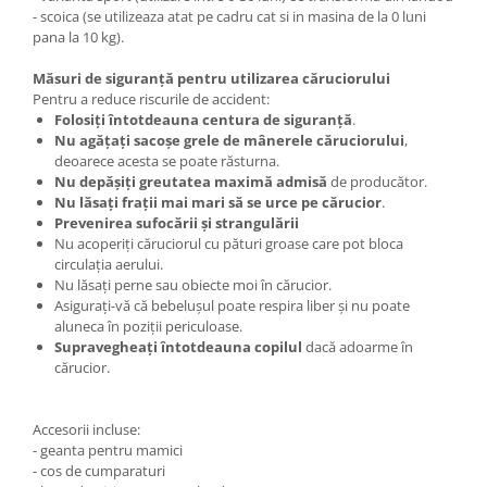
- scoica (se utilizeaza atat pe cadru cat si in masina de la 0 luni
pana la 10 kg).
Măsuri de siguranță pentru utilizarea căruciorului
Pentru a reduce riscurile de accident:
Folosiți întotdeauna centura de siguranță
.
Nu agățați sacoșe grele de mânerele căruciorului
,
deoarece acesta se poate răsturna.
Nu depășiți greutatea maximă admisă
de producător.
Nu lăsați frații mai mari să se urce pe cărucior
.
Prevenirea sufocării și strangulării
Nu acoperiți căruciorul cu pături groase care pot bloca
circulația aerului.
Nu lăsați perne sau obiecte moi în cărucior.
Asigurați-vă că bebelușul poate respira liber și nu poate
aluneca în poziții periculoase.
Supravegheați întotdeauna copilul
dacă adoarme în
cărucior.
Accesorii incluse:
- geanta pentru mamici
- cos de cumparaturi