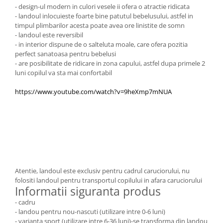
- design-ul modern in culori vesele ii ofera o atractie ridicata
- landoul inlocuieste foarte bine patutul bebelusului, astfel in
timpul plimbarilor acesta poate avea ore linistite de somn
- landoul este reversibil
- in interior dispune de o salteluta moale, care ofera pozitia
perfect sanatoasa pentru bebelusi
- are posibilitate de ridicare in zona capului, astfel dupa primele 2
luni copilul va sta mai confortabil
https://www.youtube.com/watch?v=9heXmp7mNUA
Atentie, landoul este exclusiv pentru cadrul caruciorului, nu
folositi landoul pentru transportul copilului in afara caruciorului
Informatii siguranta produs
- cadru
- landou pentru nou-nascuti (utilizare intre 0-6 luni)
- varianta sport (utilizare intre 6-36 luni)-se transforma din landou