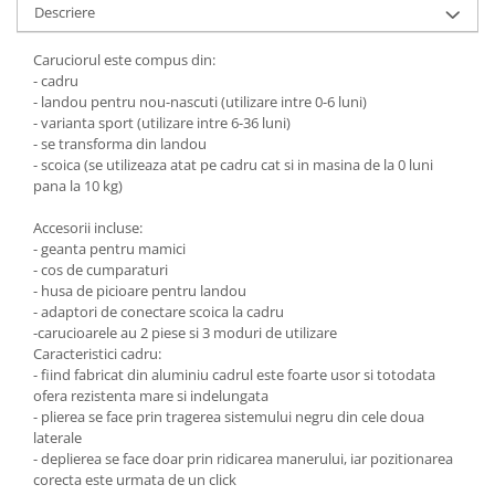
Descriere
Caruciorul este compus din:
- cadru
- landou pentru nou-nascuti (utilizare intre 0-6 luni)
- varianta sport (utilizare intre 6-36 luni)
- se transforma din landou
- scoica (se utilizeaza atat pe cadru cat si in masina de la 0 luni
pana la 10 kg)
Accesorii incluse:
- geanta pentru mamici
- cos de cumparaturi
- husa de picioare pentru landou
- adaptori de conectare scoica la cadru
-carucioarele au 2 piese si 3 moduri de utilizare
Caracteristici cadru:
- fiind fabricat din aluminiu cadrul este foarte usor si totodata
ofera rezistenta mare si indelungata
- plierea se face prin tragerea sistemului negru din cele doua
laterale
- deplierea se face doar prin ridicarea manerului, iar pozitionarea
corecta este urmata de un click