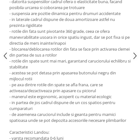
- datorita suspensiilor cadrul ofera o elasticitate buna, facand
posibila urcarea si coborarea pe trotuare
- suspensia are pozitie dinamica pentru drumuri accidentate
- in laterale cadrul dispune de doua amortizoare astfel nu
prezinta rigiditate
- rotile din fata sunt pivotante 360 grade, ceea ce ofera
manevrabilitate usoara in orice spatiu ingust, dar se pot fixa si pe
directia de mers inainte/inapoi
- blocarea/deblocarea rotilor din fata se face prin activarea clemei
din partea de sus a rotilor
- rotile din spate sunt mai mari, garantand caruciorului echilibru si
stabilitate
- acestea se pot detasa prin apasarea butonului negru din
mijlocul rotii
- pe axa dintre rotile din spate se afla frana, care se
activeaza/dezactiveaza prin apasare cu piciorul
- manerul este ergonomic, acoperit cu material ecologic
- in partea de jos cadrul dispune de un cos spatios pentru
cumparaturi
- de asemenea caruciorul include si geanta pentru mamici
spatioasa unde se pot depozita accesoriile necesare plimbarilor
Caracteristici Landou:
- varsta recomandata 0-6 luni