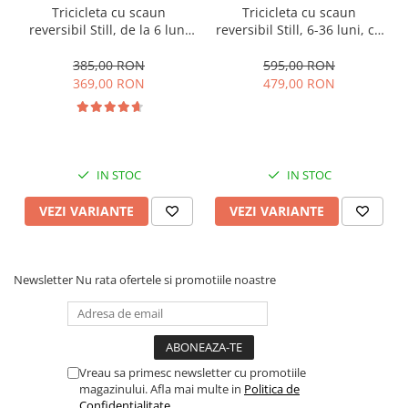
Tricicleta cu scaun
Tricicleta cu scaun
reversibil Still, de la 6 luni
reversibil Still, 6-36 luni, cu
la 5 ani, cu pozitie de somn,
pozitie de somn, Pliabila,
roata Eva plina, siliconata
roata cauciuc, cu lumini si
385,00 RON
595,00 RON
muzica, SL07
369,00 RON
479,00 RON
IN STOC
IN STOC
VEZI VARIANTE
VEZI VARIANTE
Newsletter
Nu rata ofertele si promotiile noastre
Vreau sa primesc newsletter cu promotiile
magazinului. Afla mai multe in
Politica de
Confidentialitate