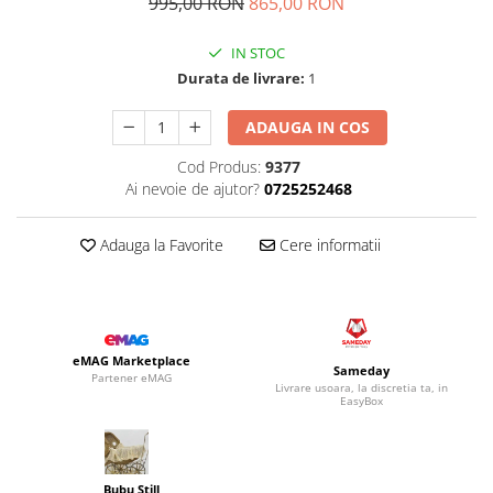
995,00 RON
865,00 RON
IN STOC
Durata de livrare:
1
ADAUGA IN COS
Cod Produs:
9377
Ai nevoie de ajutor?
0725252468
Adauga la Favorite
Cere informatii
eMAG Marketplace
Sameday
Partener eMAG
Livrare usoara, la discretia ta, in
EasyBox
Bubu Still