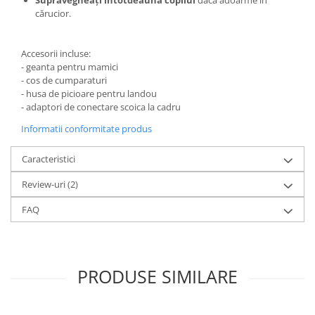
Supravegheați întotdeauna copilul
dacă adoarme în
cărucior.
Accesorii incluse:
- geanta pentru mamici
- cos de cumparaturi
- husa de picioare pentru landou
- adaptori de conectare scoica la cadru
Informatii conformitate produs
Caracteristici
Review-uri
(2)
FAQ
PRODUSE SIMILARE