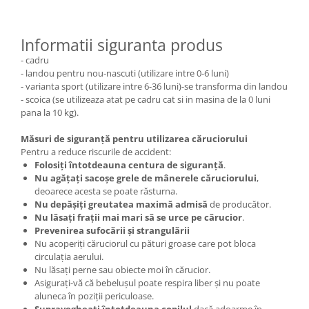
Informatii siguranta produs
- cadru
- landou pentru nou-nascuti (utilizare intre 0-6 luni)
- varianta sport (utilizare intre 6-36 luni)-se transforma din landou
- scoica (se utilizeaza atat pe cadru cat si in masina de la 0 luni
pana la 10 kg).
Măsuri de siguranță pentru utilizarea căruciorului
Pentru a reduce riscurile de accident:
Folosiți întotdeauna centura de siguranță
.
Nu agățați sacoșe grele de mânerele căruciorului
,
deoarece acesta se poate răsturna.
Nu depășiți greutatea maximă admisă
de producător.
Nu lăsați frații mai mari să se urce pe cărucior
.
Prevenirea sufocării și strangulării
Nu acoperiți căruciorul cu pături groase care pot bloca
circulația aerului.
Nu lăsați perne sau obiecte moi în cărucior.
Asigurați-vă că bebelușul poate respira liber și nu poate
aluneca în poziții periculoase.