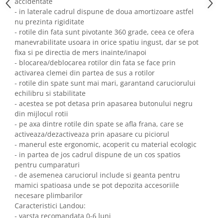
accidentate
- in laterale cadrul dispune de doua amortizoare astfel
nu prezinta rigiditate
- rotile din fata sunt pivotante 360 grade, ceea ce ofera
manevrabilitate usoara in orice spatiu ingust, dar se pot
fixa si pe directia de mers inainte/inapoi
- blocarea/deblocarea rotilor din fata se face prin
activarea clemei din partea de sus a rotilor
- rotile din spate sunt mai mari, garantand caruciorului
echilibru si stabilitate
- acestea se pot detasa prin apasarea butonului negru
din mijlocul rotii
- pe axa dintre rotile din spate se afla frana, care se
activeaza/dezactiveaza prin apasare cu piciorul
- manerul este ergonomic, acoperit cu material ecologic
- in partea de jos cadrul dispune de un cos spatios
pentru cumparaturi
- de asemenea caruciorul include si geanta pentru
mamici spatioasa unde se pot depozita accesoriile
necesare plimbarilor
Caracteristici Landou:
- varsta recomandata 0-6 luni