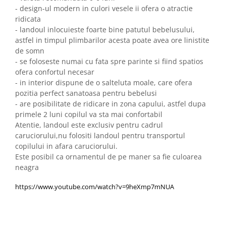
- design-ul modern in culori vesele ii ofera o atractie
ridicata
- landoul inlocuieste foarte bine patutul bebelusului,
astfel in timpul plimbarilor acesta poate avea ore linistite
de somn
- se foloseste numai cu fata spre parinte si fiind spatios
ofera confortul necesar
- in interior dispune de o salteluta moale, care ofera
pozitia perfect sanatoasa pentru bebelusi
- are posibilitate de ridicare in zona capului, astfel dupa
primele 2 luni copilul va sta mai confortabil
Atentie, landoul este exclusiv pentru cadrul
caruciorului,nu folositi landoul pentru transportul
copilului in afara caruciorului.
Este posibil ca ornamentul de pe maner sa fie culoarea
neagra
https://www.youtube.com/watch?v=9heXmp7mNUA